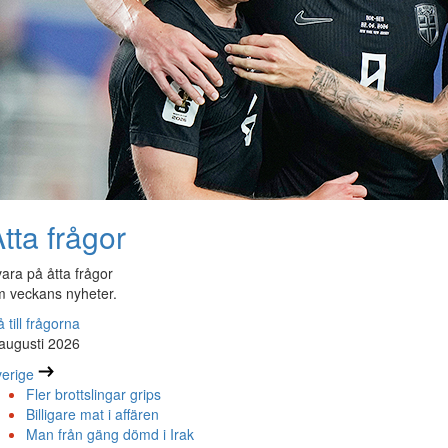
tta frågor
ara på åtta frågor
 veckans nyheter.
 till frågorna
augusti 2026
erige
Fler brottslingar grips
Billigare mat i affären
Man från gäng dömd i Irak