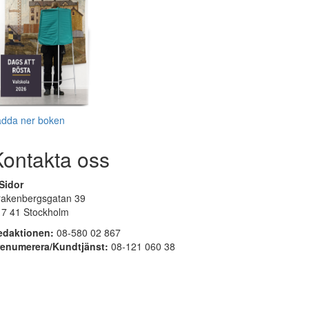
adda ner boken
Kontakta oss
Sidor
rakenbergsgatan 39
17 41 Stockholm
edaktionen:
08-580 02 867
renumerera/Kundtjänst:
08-121 060 38