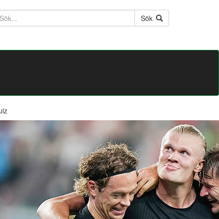
ktext
Sök
uiz