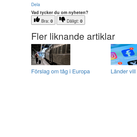
Dela
Vad tycker du om nyheten?
Bra:
0
Dåligt:
0
Fler liknande artiklar
Förslag om tåg i Europa
Länder vill