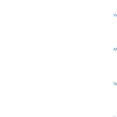
Vä
Al
Sp