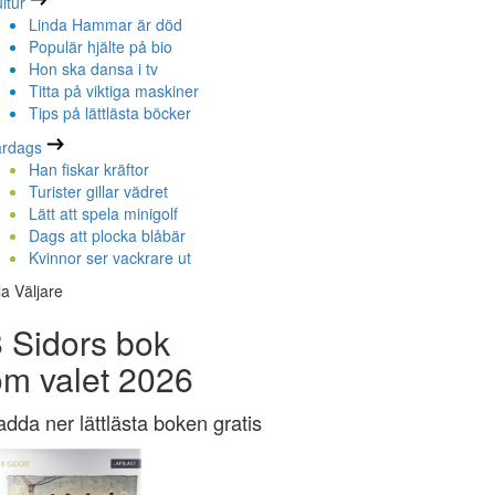
ltur
Linda Hammar är död
Populär hjälte på bio
Hon ska dansa i tv
Titta på viktiga maskiner
Tips på lättlästa böcker
ardags
Han fiskar kräftor
Turister gillar vädret
Lätt att spela minigolf
Dags att plocka blåbär
Kvinnor ser vackrare ut
la Väljare
 Sidors bok
om valet 2026
adda ner lättlästa boken gratis