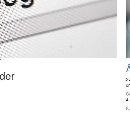
T
Å
rder
Sv
om
Gå
4 
Sv