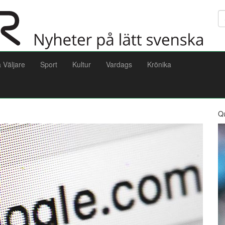
Sö
a Väljare
Sport
Kultur
Vardags
Krönika
Q