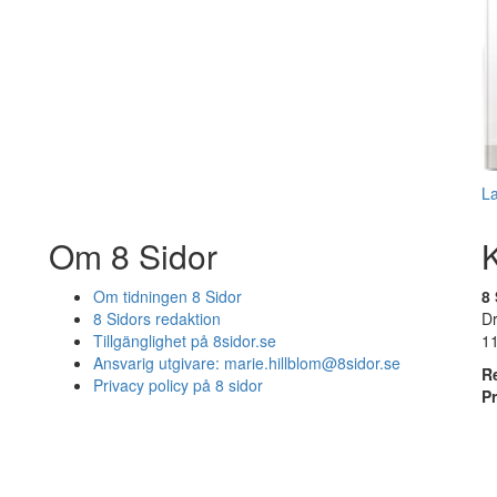
L
Om 8 Sidor
Om tidningen 8 Sidor
8 
8 Sidors redaktion
D
Tillgänglighet på 8sidor.se
1
Ansvarig utgivare:
marie.hillblom@8sidor.se
R
Privacy policy på 8 sidor
P