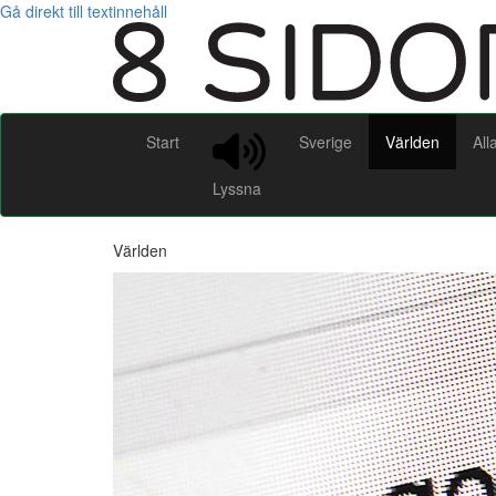
Gå direkt till textinnehåll
Start
Sverige
Världen
All
Lyssna
Världen