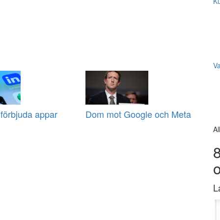
Ku
V
 förbjuda appar
Dom mot Google och Meta
Al
8
L