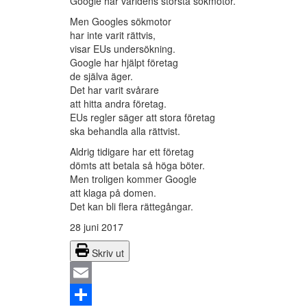
Google har världens största sökmotor.
Men Googles sökmotor
har inte varit rättvis,
visar EUs undersökning.
Google har hjälpt företag
de själva äger.
Det har varit svårare
att hitta andra företag.
EUs regler säger att stora företag
ska behandla alla rättvist.
Aldrig tidigare har ett företag
dömts att betala så höga böter.
Men troligen kommer Google
att klaga på domen.
Det kan bli flera rättegångar.
28 juni 2017
Skriv ut
Email