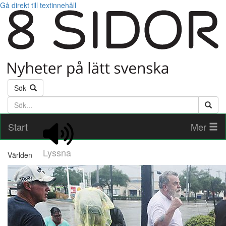
Gå direkt till textinnehåll
Sök
Söktext
Start
Mer
Lyssna
Världen