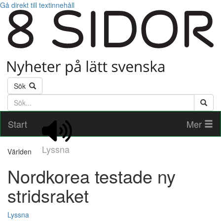
Gå direkt till textinnehåll
Sök
Söktext
Start
Mer
Lyssna
Världen
Nordkorea testade ny
stridsraket
Lyssna