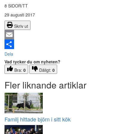
8 SIDOR/TT
29 augusti 2017
Skriv ut
Email
Dela
Vad tycker du om nyheten?
Bra:
0
Dåligt:
0
Fler liknande artiklar
Familj hittade björn i sitt kök