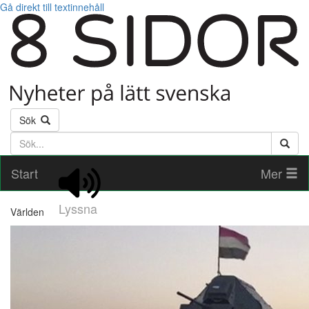
Gå direkt till textinnehåll
Sök
Söktext
Start
Mer
Lyssna
Världen