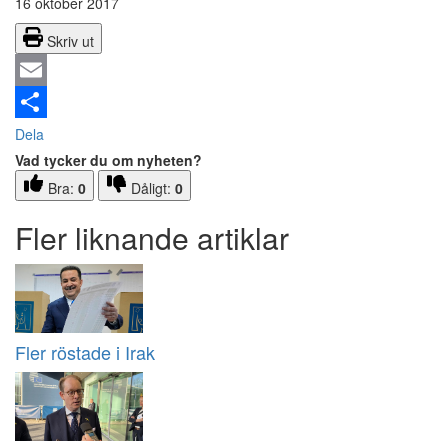
16 oktober 2017
Skriv ut
Email
Dela
Vad tycker du om nyheten?
Bra:
0
Dåligt:
0
Fler liknande artiklar
Fler röstade i Irak