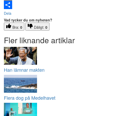
Email
Dela
Vad tycker du om nyheten?
Bra:
0
Dåligt:
0
Fler liknande artiklar
Han lämnar makten
Flera dog på Medelhavet