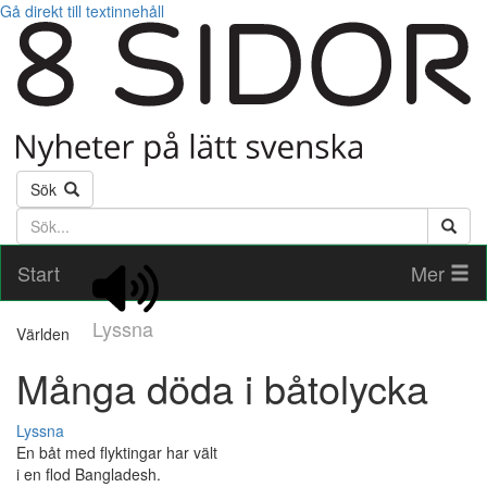
Gå direkt till textinnehåll
Sök
Söktext
Start
Mer
Lyssna
Världen
Många döda i båtolycka
Lyssna
En båt med flyktingar har vält
i en flod Bangladesh.