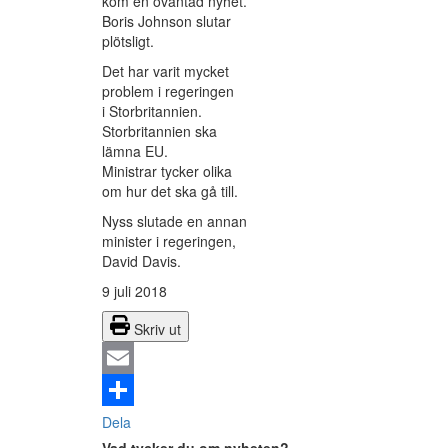
kom en oväntad nyhet.
Boris Johnson slutar
plötsligt.
Det har varit mycket
problem i regeringen
i Storbritannien.
Storbritannien ska
lämna EU.
Ministrar tycker olika
om hur det ska gå till.
Nyss slutade en annan
minister i regeringen,
David Davis.
9 juli 2018
Skriv ut
Email
Dela