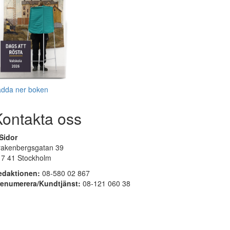
adda ner boken
Kontakta oss
Sidor
rakenbergsgatan 39
17 41 Stockholm
edaktionen:
08-580 02 867
renumerera/Kundtjänst:
08-121 060 38