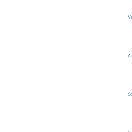
Vä
Al
Sp