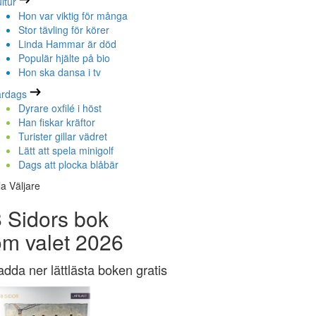
ltur
Hon var viktig för många
Stor tävling för körer
Linda Hammar är död
Populär hjälte på bio
Hon ska dansa i tv
ardags
Dyrare oxfilé i höst
Han fiskar kräftor
Turister gillar vädret
Lätt att spela minigolf
Dags att plocka blåbär
la Väljare
 Sidors bok
om valet 2026
adda ner lättlästa boken gratis