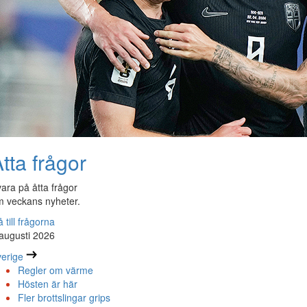
tta frågor
ara på åtta frågor
 veckans nyheter.
 till frågorna
augusti 2026
erige
Regler om värme
Hösten är här
Fler brottslingar grips