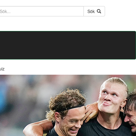
ktext
Sök
uiz