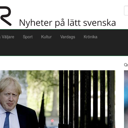
Sö
a Väljare
Sport
Kultur
Vardags
Krönika
Q