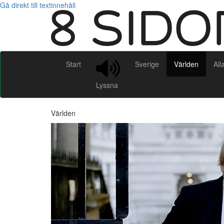
Gå direkt till textinnehåll
Start
Sverige
Världen
All
Lyssna
Världen