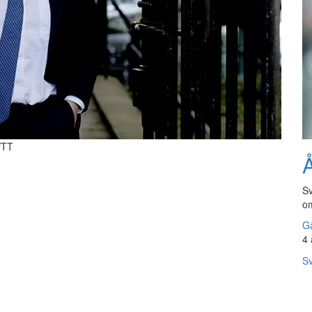
/TT
Å
Sv
om
Gå
4 
Sv