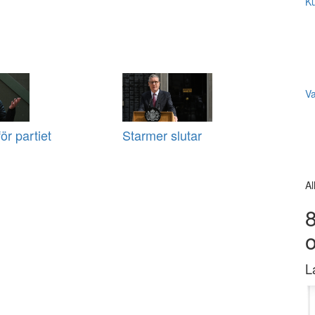
Ku
V
ör partiet
Starmer slutar
Al
8
L