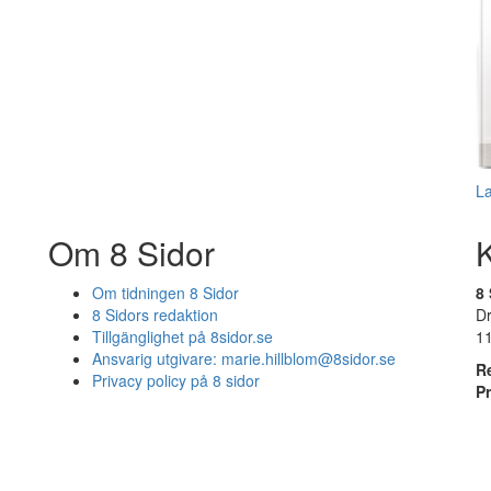
L
Om 8 Sidor
Om tidningen 8 Sidor
8 
8 Sidors redaktion
D
Tillgänglighet på 8sidor.se
1
Ansvarig utgivare:
marie.hillblom@8sidor.se
R
Privacy policy på 8 sidor
P