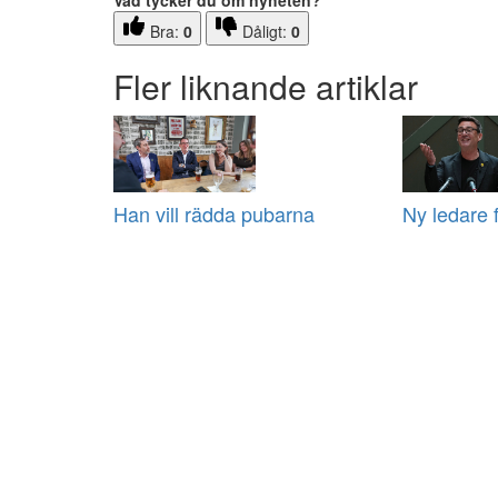
Vad tycker du om nyheten?
Bra:
0
Dåligt:
0
Fler liknande artiklar
Han vill rädda pubarna
Ny ledare f