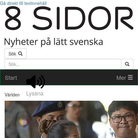
Gå direkt till textinnehåll
Sök
Söktext
Start
Mer
Lyssna
Världen