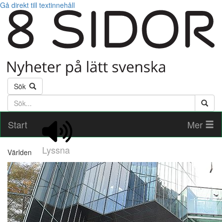
Gå direkt till textinnehåll
Sök
Söktext
Start
Mer
Lyssna
Världen