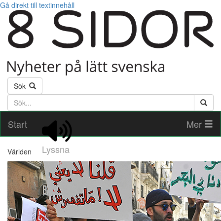
Gå direkt till textinnehåll
Sök
Söktext
Start
Mer
Lyssna
Världen