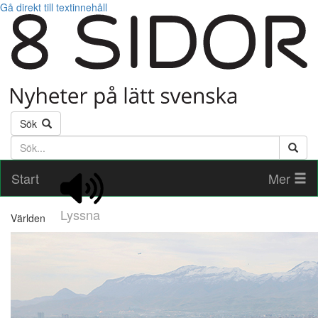
Gå direkt till textinnehåll
Sök
Söktext
Start
Mer
Lyssna
Världen