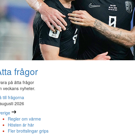
tta frågor
ara på åtta frågor
 veckans nyheter.
 till frågorna
augusti 2026
erige
Regler om värme
Hösten är här
Fler brottslingar grips