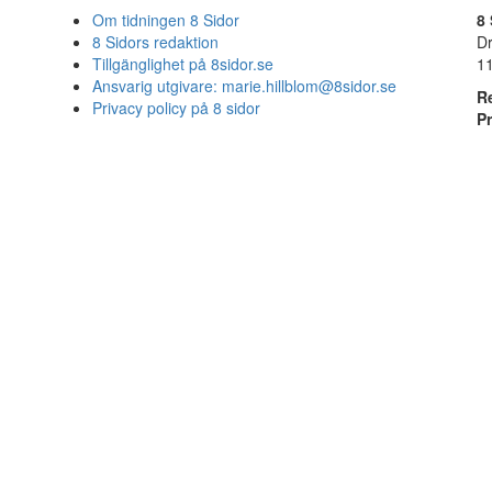
Om tidningen 8 Sidor
8 
8 Sidors redaktion
D
Tillgänglighet på 8sidor.se
1
Ansvarig utgivare:
marie.hillblom@8sidor.se
R
Privacy policy på 8 sidor
P