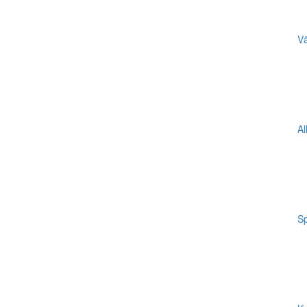
Vä
Al
Sp