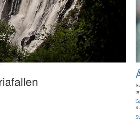
T
Å
riafallen
Sv
om
Gå
4 
Sv