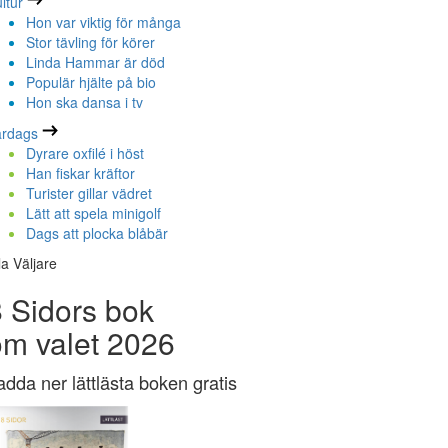
ltur
Hon var viktig för många
Stor tävling för körer
Linda Hammar är död
Populär hjälte på bio
Hon ska dansa i tv
ardags
Dyrare oxfilé i höst
Han fiskar kräftor
Turister gillar vädret
Lätt att spela minigolf
Dags att plocka blåbär
la Väljare
 Sidors bok
om valet 2026
adda ner lättlästa boken gratis