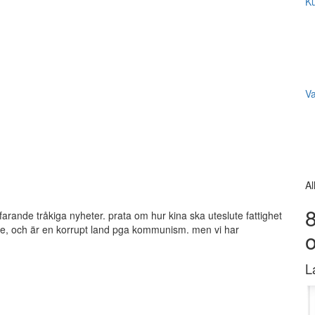
Ku
V
Al
8
farande tråkiga nyheter. prata om hur kina ska uteslute fattighet
re, och är en korrupt land pga kommunism. men vi har
L