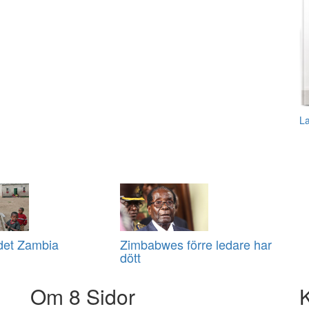
L
ndet Zambia
Zimbabwes förre ledare har
dött
Om 8 Sidor