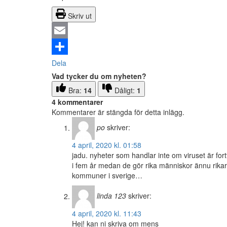
Skriv ut
Email
Dela
Vad tycker du om nyheten?
Bra:
14
Dåligt:
1
4 kommentarer
Kommentarer är stängda för detta inlägg.
po
skriver:
4 april, 2020 kl. 01:58
jadu. nyheter som handlar inte om viruset är fort
i fem år medan de gör rika människor ännu rika
kommuner i sverige…
linda 123
skriver:
4 april, 2020 kl. 11:43
Hej! kan ni skriva om mens