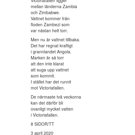
Victoriafallen ligger
mellan länderna Zambia
och Zimbabwe.
Vattnet kommer från
floden Zambezi som
var nästan helt torr.
Men nu är vattnet tillbaka.
Det har regnat kraftigt
i grannlandet Angola.
Marken är så torr
att den inte klarat
att suga upp vattnet
som kommit.
I stället har det runnit
mot Victoriafallen.
De närmaste två veckorna
kan det därför bli
ovanligt mycket vatten
i Victoriafallen.
8 SIDOR/TT
3 april 2020