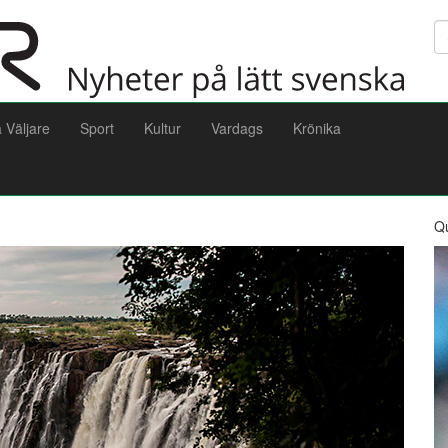
Sö
a Väljare
Sport
Kultur
Vardags
Krönika
Q