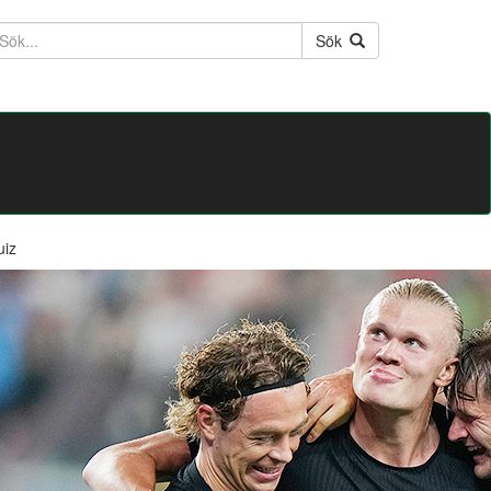
ktext
Sök
uiz