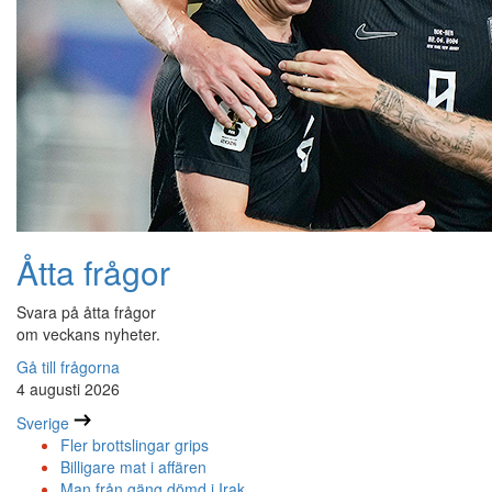
Åtta frågor
Svara på åtta frågor
om veckans nyheter.
Gå till frågorna
4 augusti 2026
Sverige
Fler brottslingar grips
Billigare mat i affären
Man från gäng dömd i Irak