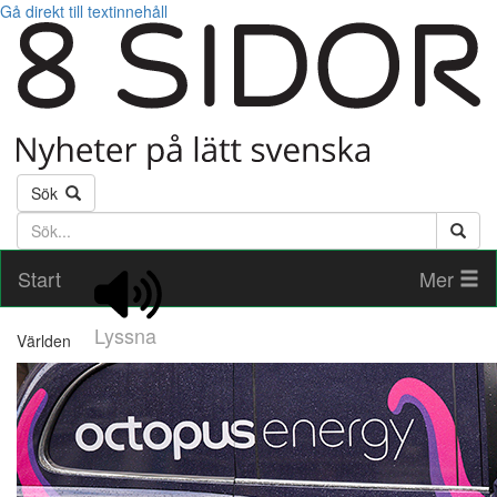
Gå direkt till textinnehåll
Sök
Söktext
Start
Mer
Lyssna
Världen