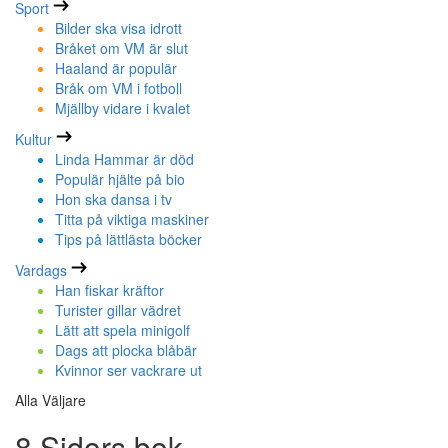
Sport
Bilder ska visa idrott
Bråket om VM är slut
Haaland är populär
Bråk om VM i fotboll
Mjällby vidare i kvalet
Kultur
Linda Hammar är död
Populär hjälte på bio
Hon ska dansa i tv
Titta på viktiga maskiner
Tips på lättlästa böcker
Vardags
Han fiskar kräftor
Turister gillar vädret
Lätt att spela minigolf
Dags att plocka blåbär
Kvinnor ser vackrare ut
Alla Väljare
8 Sidors bok