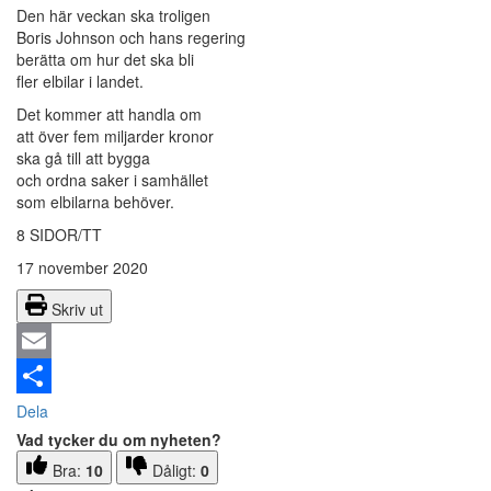
Den här veckan ska troligen
Boris Johnson och hans regering
berätta om hur det ska bli
fler elbilar i landet.
Det kommer att handla om
att över fem miljarder kronor
ska gå till att bygga
och ordna saker i samhället
som elbilarna behöver.
8 SIDOR/TT
17 november 2020
Skriv ut
Email
Dela
Vad tycker du om nyheten?
Bra:
10
Dåligt:
0