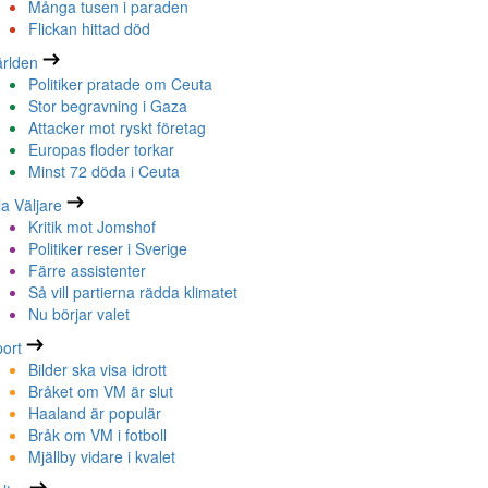
Många tusen i paraden
Flickan hittad död
rlden
Politiker pratade om Ceuta
Stor begravning i Gaza
Attacker mot ryskt företag
Europas floder torkar
Minst 72 döda i Ceuta
la Väljare
Kritik mot Jomshof
Politiker reser i Sverige
Färre assistenter
Så vill partierna rädda klimatet
Nu börjar valet
ort
Bilder ska visa idrott
Bråket om VM är slut
Haaland är populär
Bråk om VM i fotboll
Mjällby vidare i kvalet