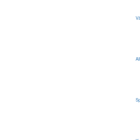
Vä
Al
Sp