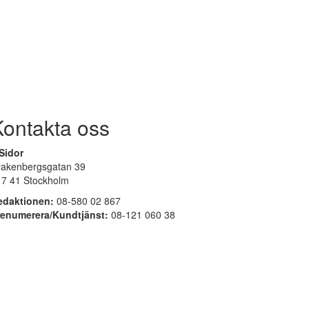
Kontakta oss
Sidor
rakenbergsgatan 39
17 41 Stockholm
edaktionen:
08-580 02 867
renumerera/Kundtjänst:
08-121 060 38