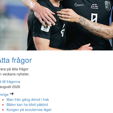
tta frågor
ara på åtta frågor
 veckans nyheter.
 till frågorna
augusti 2026
erige
Man från gäng dömd i Irak
Båten kan ha blivit påkörd
Kungen på scouternas läger