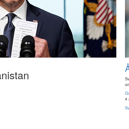
Å
nistan
Sv
om
Gå
4 
Sv