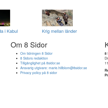
a i Kabul
Krig mellan länder
Om 8 Sidor
Om tidningen 8 Sidor
8 
8 Sidors redaktion
D
Tillgänglighet på 8sidor.se
1
Ansvarig utgivare:
marie.hillblom@8sidor.se
R
Privacy policy på 8 sidor
P