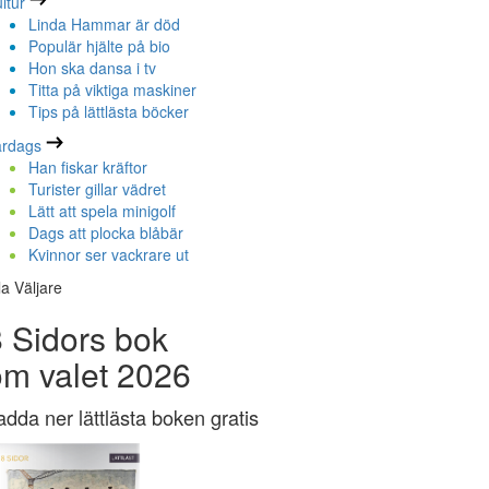
ltur
Linda Hammar är död
Populär hjälte på bio
Hon ska dansa i tv
Titta på viktiga maskiner
Tips på lättlästa böcker
ardags
Han fiskar kräftor
Turister gillar vädret
Lätt att spela minigolf
Dags att plocka blåbär
Kvinnor ser vackrare ut
la Väljare
 Sidors bok
om valet 2026
adda ner lättlästa boken gratis