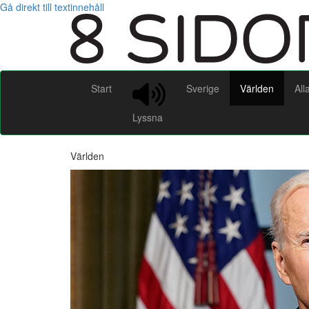
Gå direkt till textinnehåll
Start
Sverige
Världen
All
Lyssna
Världen