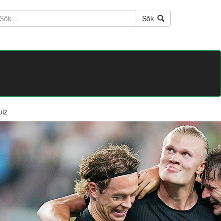
ktext
Sök
uiz