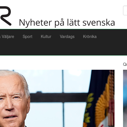
Sö
a Väljare
Sport
Kultur
Vardags
Krönika
Q