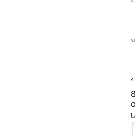
Ku
V
Al
8
L