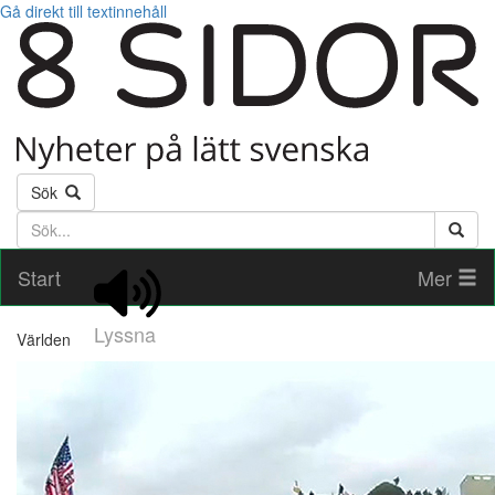
Gå direkt till textinnehåll
Sök
Söktext
Start
Mer
Lyssna
Världen