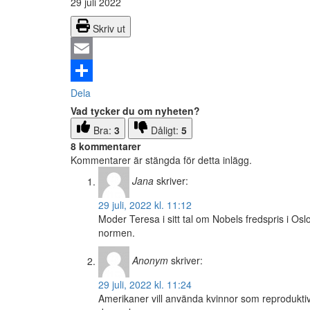
29 juli 2022
Skriv ut
Email
Dela
Vad tycker du om nyheten?
Bra:
3
Dåligt:
5
8 kommentarer
Kommentarer är stängda för detta inlägg.
Jana
skriver:
29 juli, 2022 kl. 11:12
Moder Teresa i sitt tal om Nobels fredspris i Oslo 
normen.
Anonym
skriver:
29 juli, 2022 kl. 11:24
Amerikaner vill använda kvinnor som reproduktiv