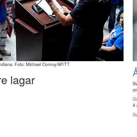
Indiana. Foto: Michael Conroy/AP/TT
Å
re lagar
Sv
om
Gå
4 
Sv