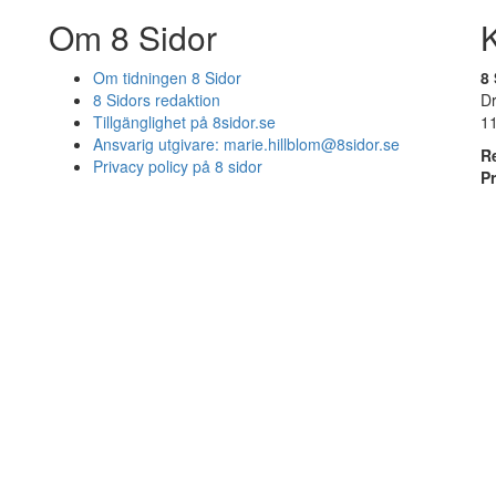
Om 8 Sidor
Om tidningen 8 Sidor
8 
8 Sidors redaktion
D
Tillgänglighet på 8sidor.se
1
Ansvarig utgivare:
marie.hillblom@8sidor.se
R
Privacy policy på 8 sidor
P