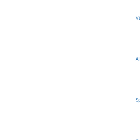
Vä
Al
Sp