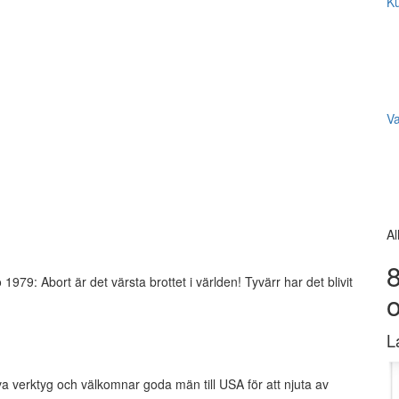
Ku
V
Al
8
1979: Abort är det värsta brottet i världen! Tyvärr har det blivit
L
a verktyg och välkomnar goda män till USA för att njuta av