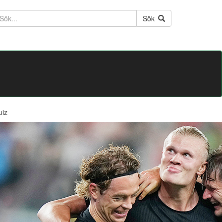
ktext
Sök
uiz