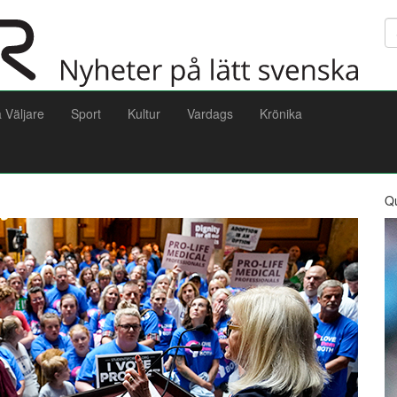
Sö
a Väljare
Sport
Kultur
Vardags
Krönika
Q