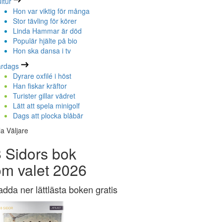
ltur
Hon var viktig för många
Stor tävling för körer
Linda Hammar är död
Populär hjälte på bio
Hon ska dansa i tv
ardags
Dyrare oxfilé i höst
Han fiskar kräftor
Turister gillar vädret
Lätt att spela minigolf
Dags att plocka blåbär
la Väljare
 Sidors bok
om valet 2026
adda ner lättlästa boken gratis