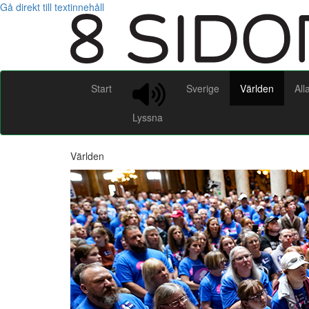
Gå direkt till textinnehåll
Start
Sverige
Världen
All
Lyssna
Världen