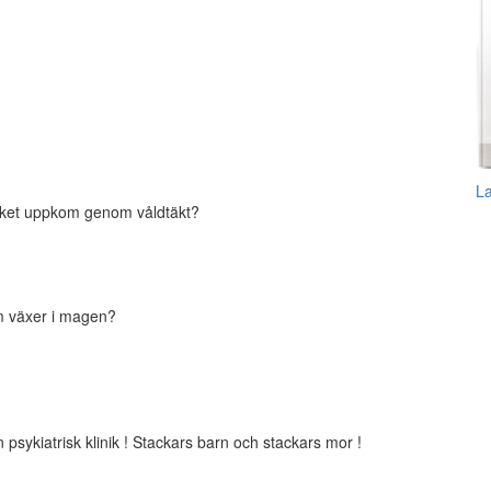
L
ilket uppkom genom våldtäkt?
m växer i magen?
sykiatrisk klinik ! Stackars barn och stackars mor !