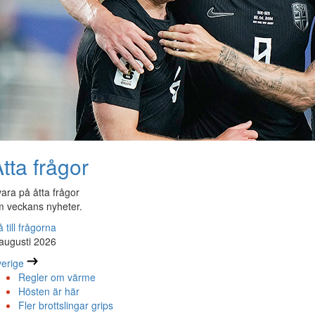
tta frågor
ara på åtta frågor
 veckans nyheter.
 till frågorna
augusti 2026
erige
Regler om värme
Hösten är här
Fler brottslingar grips