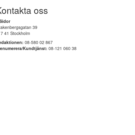
Kontakta oss
Sidor
rakenbergsgatan 39
17 41 Stockholm
edaktionen:
08-580 02 867
renumerera/Kundtjänst:
08-121 060 38