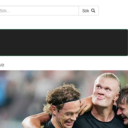
ktext
Sök
uiz