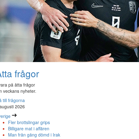
tta frågor
ara på åtta frågor
 veckans nyheter.
 till frågorna
augusti 2026
erige
Fler brottslingar grips
Billigare mat i affären
Man från gäng dömd i Irak