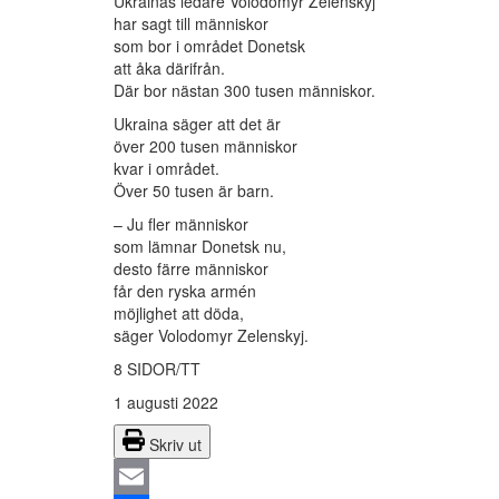
Ukrainas ledare Volodomyr Zelenskyj
har sagt till människor
som bor i området Donetsk
att åka därifrån.
Där bor nästan 300 tusen människor.
Ukraina säger att det är
över 200 tusen människor
kvar i området.
Över 50 tusen är barn.
– Ju fler människor
som lämnar Donetsk nu,
desto färre människor
får den ryska armén
möjlighet att döda,
säger Volodomyr Zelenskyj.
8 SIDOR/TT
1 augusti 2022
Skriv ut