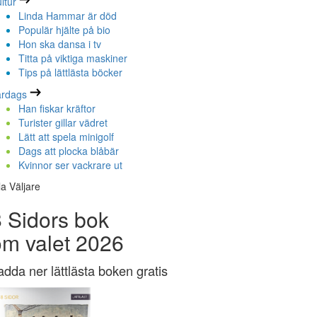
ltur
Linda Hammar är död
Populär hjälte på bio
Hon ska dansa i tv
Titta på viktiga maskiner
Tips på lättlästa böcker
ardags
Han fiskar kräftor
Turister gillar vädret
Lätt att spela minigolf
Dags att plocka blåbär
Kvinnor ser vackrare ut
la Väljare
 Sidors bok
om valet 2026
adda ner lättlästa boken gratis