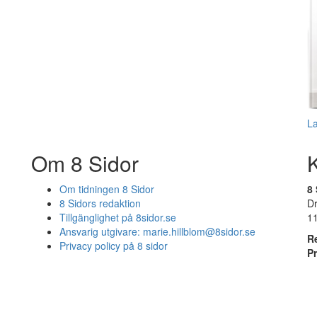
L
Om 8 Sidor
Om tidningen 8 Sidor
8 
8 Sidors redaktion
D
Tillgänglighet på 8sidor.se
1
Ansvarig utgivare:
marie.hillblom@8sidor.se
R
Privacy policy på 8 sidor
P