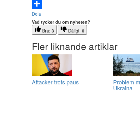
Email
Dela
Vad tycker du om nyheten?
Bra:
3
Dåligt:
0
Fler liknande artiklar
Attacker trots paus
Problem m
Ukraina