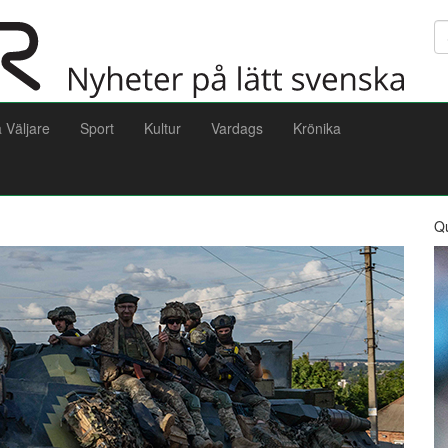
Sö
a Väljare
Sport
Kultur
Vardags
Krönika
Q