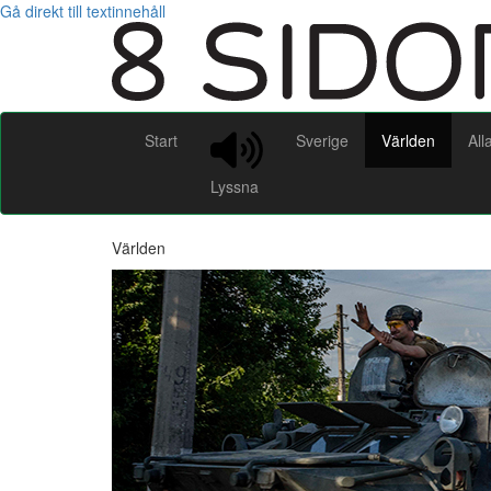
Gå direkt till textinnehåll
Start
Sverige
Världen
All
Lyssna
Världen