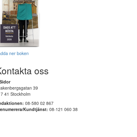
adda ner boken
Kontakta oss
Sidor
rakenbergsgatan 39
17 41 Stockholm
edaktionen:
08-580 02 867
renumerera/Kundtjänst:
08-121 060 38