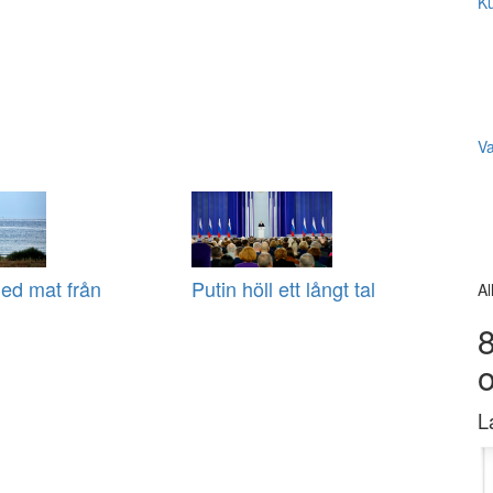
Ku
V
ed mat från
Putin höll ett långt tal
Al
8
L