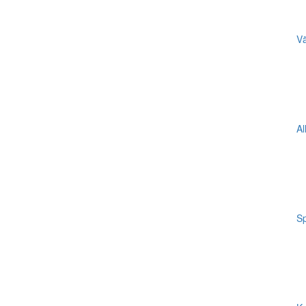
Vä
Al
Sp