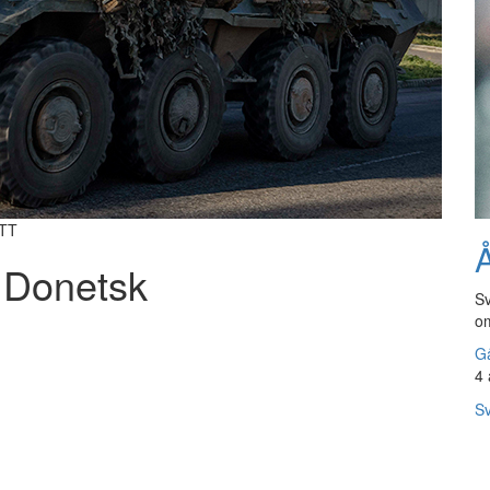
/TT
Å
 Donetsk
Sv
om
Gå
4 
Sv