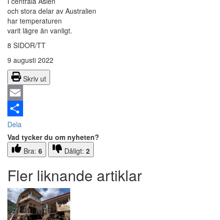
I centrala Asien
och stora delar av Australien
har temperaturen
varit lägre än vanligt.
8 SIDOR/TT
9 augusti 2022
Skriv ut
Email
Dela
Vad tycker du om nyheten?
Bra:
6
Dåligt:
2
Fler liknande artiklar