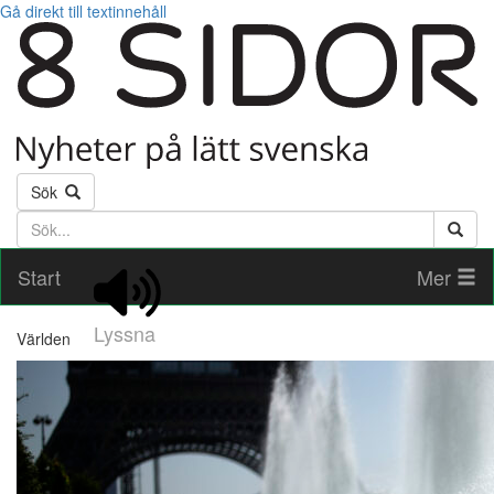
Gå direkt till textinnehåll
Sök
Söktext
Start
Mer
Lyssna
Världen