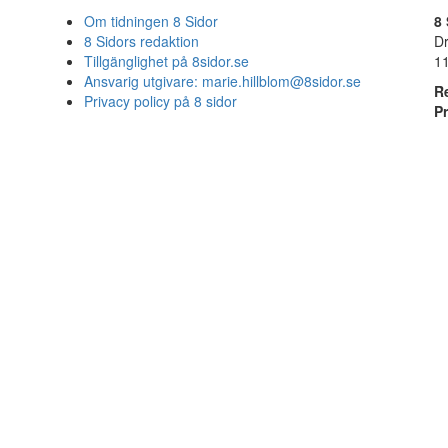
Om tidningen 8 Sidor
8 
8 Sidors redaktion
D
Tillgänglighet på 8sidor.se
1
Ansvarig utgivare:
marie.hillblom@8sidor.se
R
Privacy policy på 8 sidor
P