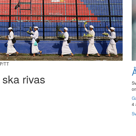
AP/TT
Å
 ska rivas
Sv
om
Gå
4 
Sv