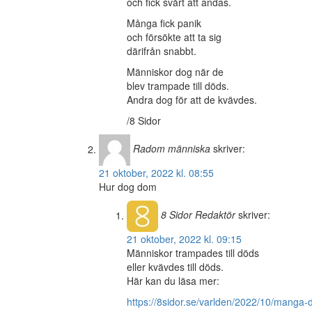
och fick svårt att andas.
Många fick panik
och försökte att ta sig
därifrån snabbt.
Människor dog när de
blev trampade till döds.
Andra dog för att de kvävdes.
/8 Sidor
Radom människa
skriver:
21 oktober, 2022 kl. 08:55
Hur dog dom
8 Sidor
Redaktör
skriver:
21 oktober, 2022 kl. 09:15
Människor trampades till döds
eller kvävdes till döds.
Här kan du läsa mer:
https://8sidor.se/varlden/2022/10/manga-d