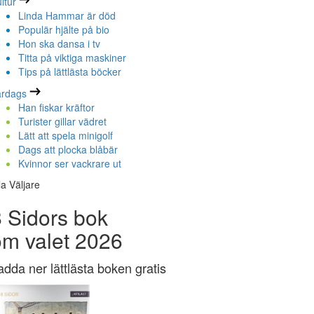
ltur
Linda Hammar är död
Populär hjälte på bio
Hon ska dansa i tv
Titta på viktiga maskiner
Tips på lättlästa böcker
ardags
Han fiskar kräftor
Turister gillar vädret
Lätt att spela minigolf
Dags att plocka blåbär
Kvinnor ser vackrare ut
la Väljare
 Sidors bok
om valet 2026
adda ner lättlästa boken gratis