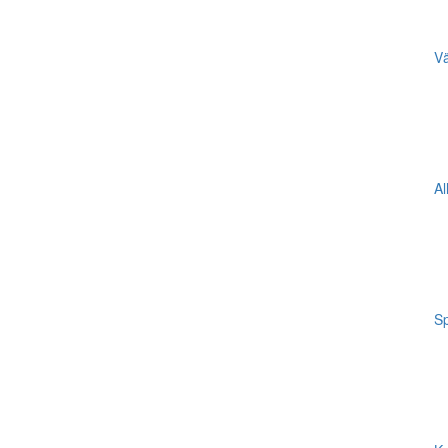
Vä
Al
Sp