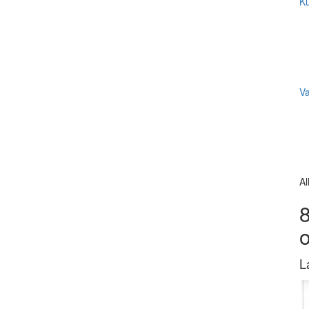
Ku
V
Al
8
L