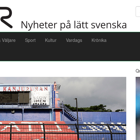
Sö
a Väljare
Sport
Kultur
Vardags
Krönika
Q