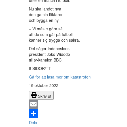
efter en match i fotboll.
Nu ska landet riva
den gamla läktaren
och bygga en ny.
– Vi måste göra så
att de som går på fotboll
känner sig trygga och säkra.
Det säger Indonesiens
president Joko Widodo
till tv-kanalen BBC.
8 SIDOR/TT
Gå för att läsa mer om katastrofen
19 oktober 2022
Skriv ut
Email
Dela