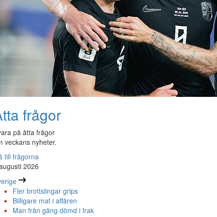
tta frågor
ara på åtta frågor
 veckans nyheter.
 till frågorna
augusti 2026
erige
Fler brottslingar grips
Billigare mat i affären
Man från gäng dömd i Irak