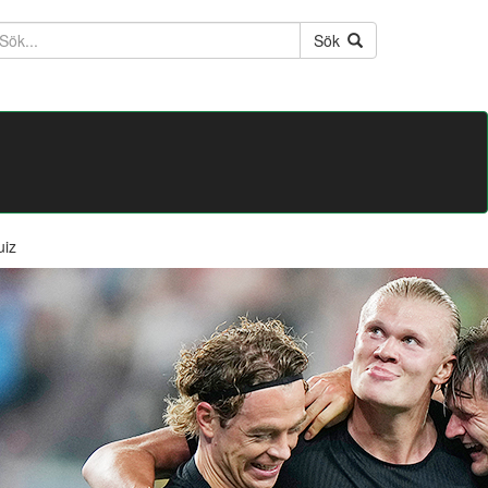
ktext
Sök
uiz