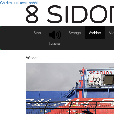
Gå direkt till textinnehåll
Start
Sverige
Världen
All
Lyssna
Världen