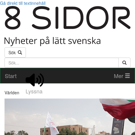
Gå direkt till textinnehåll
Sök
Söktext
Start
Mer
Lyssna
Världen