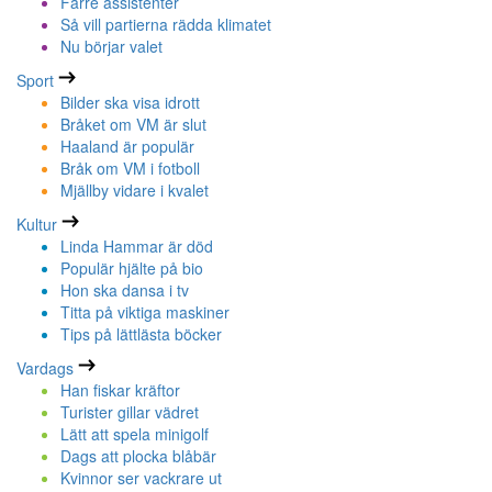
Färre assistenter
Så vill partierna rädda klimatet
Nu börjar valet
Sport
Bilder ska visa idrott
Bråket om VM är slut
Haaland är populär
Bråk om VM i fotboll
Mjällby vidare i kvalet
Kultur
Linda Hammar är död
Populär hjälte på bio
Hon ska dansa i tv
Titta på viktiga maskiner
Tips på lättlästa böcker
Vardags
Han fiskar kräftor
Turister gillar vädret
Lätt att spela minigolf
Dags att plocka blåbär
Kvinnor ser vackrare ut