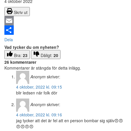
4 oktober 2022
Skriv ut
Email
Dela
Vad tycker du om nyheten?
Bra:
23
Dåligt:
20
26 kommentarer
Kommentarer är stängda för detta inlägg.
Anonym
skriver:
4 oktober, 2022 kl. 09:15
blir ledsen när folk dör
Anonym
skriver:
4 oktober, 2022 kl. 09:16
jag tycker att det är fel att en person bombar sig själv😠😠
😠😠😠😠