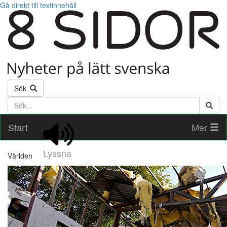
Gå direkt till textinnehåll
Sök
Söktext
Start
Mer
Lyssna
Världen