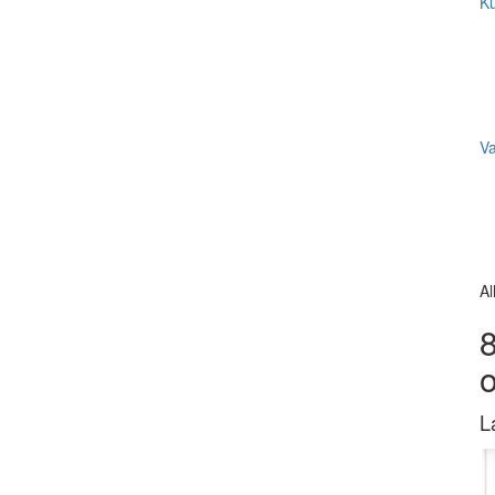
Ku
V
Al
8
L