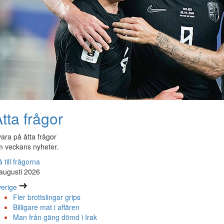
tta frågor
ara på åtta frågor
 veckans nyheter.
 till frågorna
augusti 2026
erige
Fler brottslingar grips
Billigare mat i affären
Man från gäng dömd i Irak