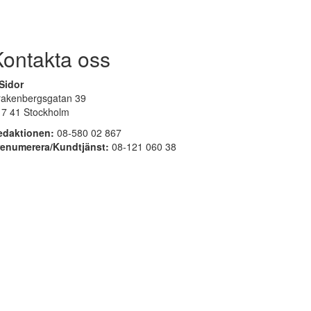
Kontakta oss
Sidor
rakenbergsgatan 39
17 41 Stockholm
edaktionen:
08-580 02 867
renumerera/Kundtjänst:
08-121 060 38