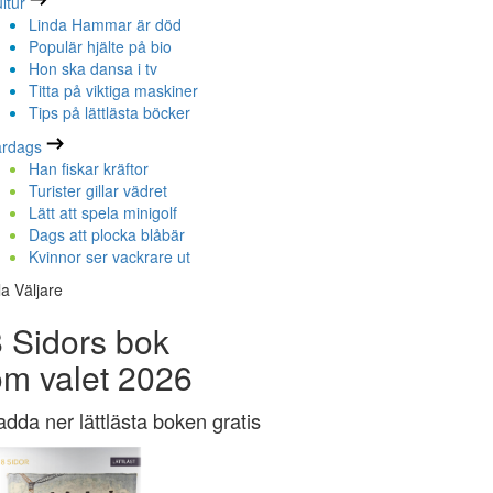
ltur
Linda Hammar är död
Populär hjälte på bio
Hon ska dansa i tv
Titta på viktiga maskiner
Tips på lättlästa böcker
ardags
Han fiskar kräftor
Turister gillar vädret
Lätt att spela minigolf
Dags att plocka blåbär
Kvinnor ser vackrare ut
la Väljare
 Sidors bok
om valet 2026
adda ner lättlästa boken gratis