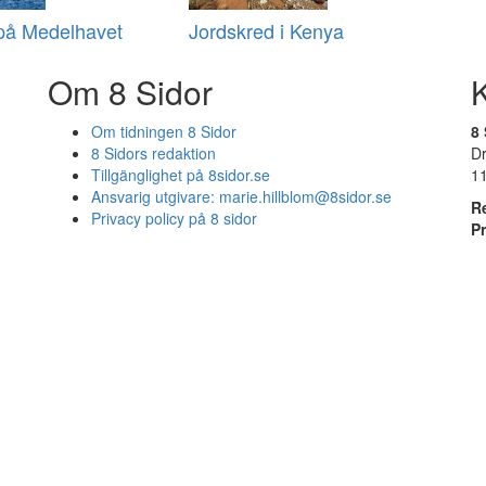
 på Medelhavet
Jordskred i Kenya
Om 8 Sidor
Om tidningen 8 Sidor
8 
8 Sidors redaktion
D
Tillgänglighet på 8sidor.se
1
Ansvarig utgivare:
marie.hillblom@8sidor.se
R
Privacy policy på 8 sidor
P