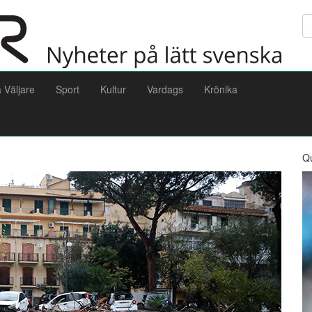
Sö
a Väljare
Sport
Kultur
Vardags
Krönika
Q