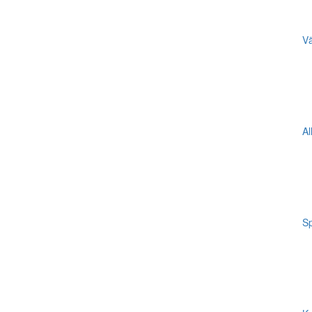
Vä
Al
Sp