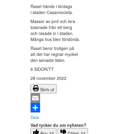
Raset hände i lördags
i staden Casamicciola.
Massor av jord och lera
lossnade från ett berg
och rasade in i staden.
Många hus blev förstörda.
Raset beror troligen på
att det har regnat mycket
den senaste tiden.
8 SIDOR/TT
28 november 2022
Skriv ut
Email
Dela
Vad tycker du om nyheten?
Bra:
11
Dåligt:
11