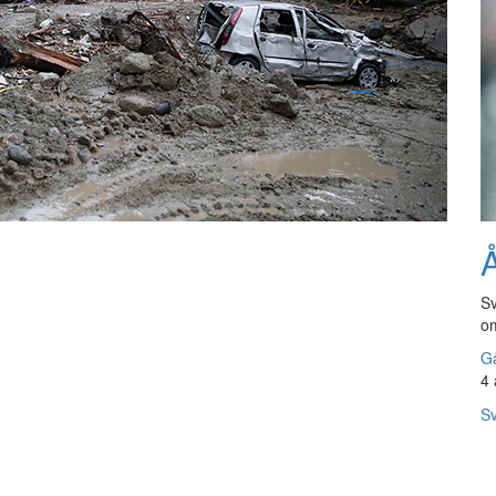
Å
Sv
om
Gå
4 
Sv