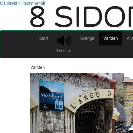
Gå direkt till textinnehåll
Start
Sverige
Världen
All
Lyssna
Världen