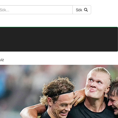
ktext
Sök
uiz