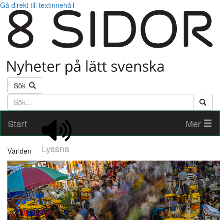
Gå direkt till textinnehåll
Sök
Söktext
Start
Mer
Lyssna
Världen