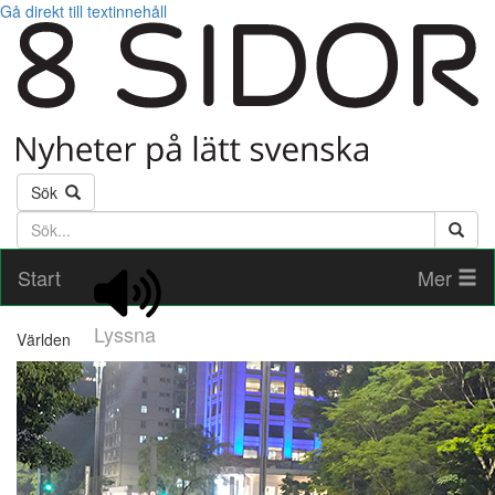
Gå direkt till textinnehåll
Sök
Söktext
Start
Mer
Lyssna
Världen