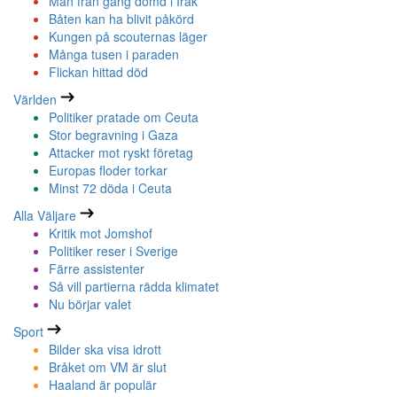
Man från gäng dömd i Irak
Båten kan ha blivit påkörd
Kungen på scouternas läger
Många tusen i paraden
Flickan hittad död
Världen
Politiker pratade om Ceuta
Stor begravning i Gaza
Attacker mot ryskt företag
Europas floder torkar
Minst 72 döda i Ceuta
Alla Väljare
Kritik mot Jomshof
Politiker reser i Sverige
Färre assistenter
Så vill partierna rädda klimatet
Nu börjar valet
Sport
Bilder ska visa idrott
Bråket om VM är slut
Haaland är populär