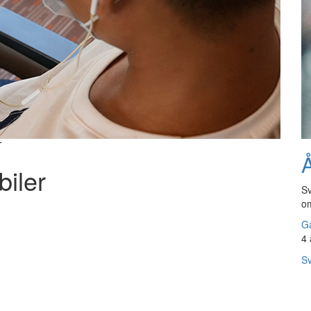
T
Å
biler
Sv
om
Gå
4 
Sv