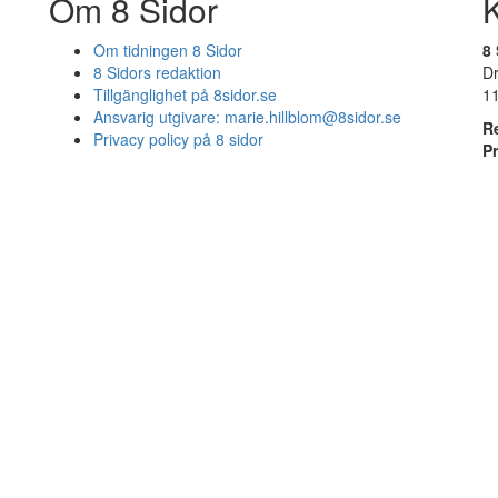
Om 8 Sidor
Om tidningen 8 Sidor
8 
8 Sidors redaktion
D
Tillgänglighet på 8sidor.se
1
Ansvarig utgivare:
marie.hillblom@8sidor.se
R
Privacy policy på 8 sidor
P