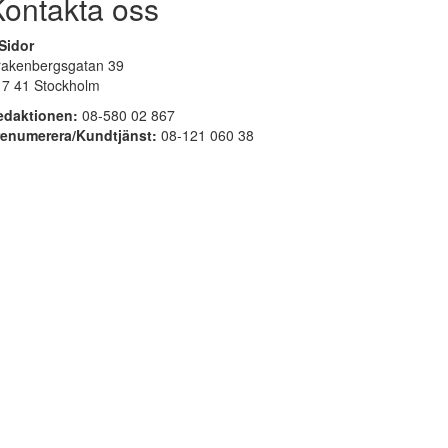
Kontakta oss
Sidor
rakenbergsgatan 39
17 41 Stockholm
edaktionen:
08-580 02 867
renumerera/Kundtjänst:
08-121 060 38