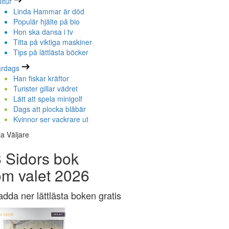
ltur
Linda Hammar är död
Populär hjälte på bio
Hon ska dansa i tv
Titta på viktiga maskiner
Tips på lättlästa böcker
ardags
Han fiskar kräftor
Turister gillar vädret
Lätt att spela minigolf
Dags att plocka blåbär
Kvinnor ser vackrare ut
la Väljare
 Sidors bok
om valet 2026
adda ner lättlästa boken gratis