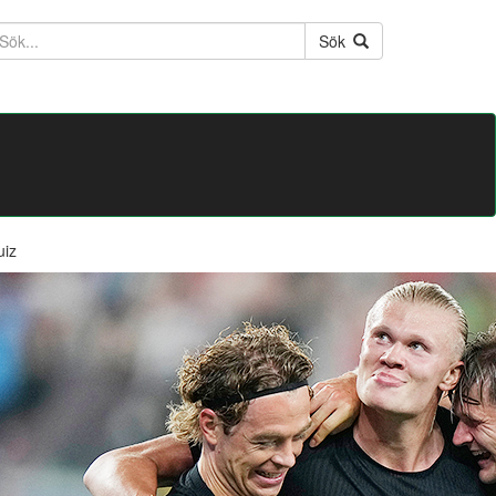
ktext
Sök
uiz