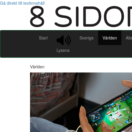
Gå direkt till textinnehåll
Start
Sverige
Världen
All
Lyssna
Världen