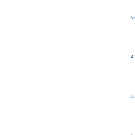
Vä
Al
Sp