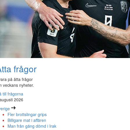
tta frågor
ara på åtta frågor
 veckans nyheter.
 till frågorna
augusti 2026
erige
Fler brottslingar grips
Billigare mat i affären
Man från gäng dömd i Irak