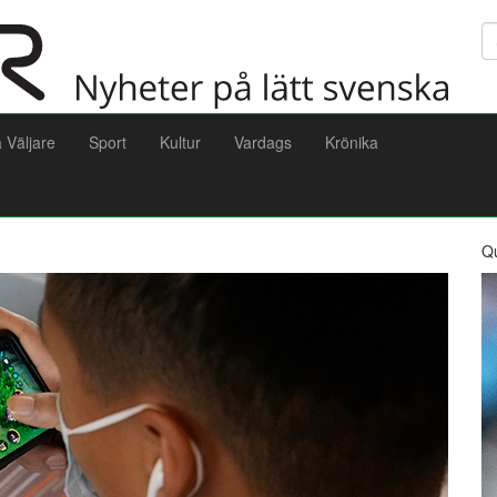
Sö
a Väljare
Sport
Kultur
Vardags
Krönika
Q