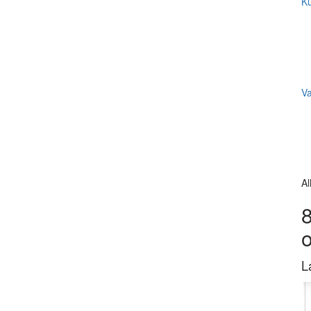
Ku
V
Al
8
L