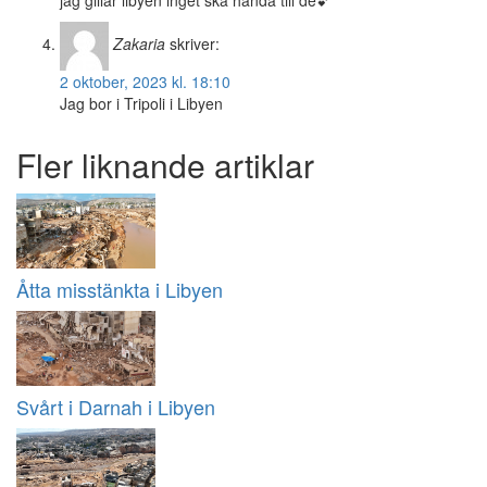
jag gillar libyen inget ska hända till de💕
Zakaria
skriver:
2 oktober, 2023 kl. 18:10
Jag bor i Tripoli i Libyen
Fler liknande artiklar
Åtta misstänkta i Libyen
Svårt i Darnah i Libyen