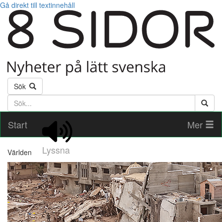
Gå direkt till textinnehåll
Sök
Söktext
Start
Mer
Lyssna
Världen