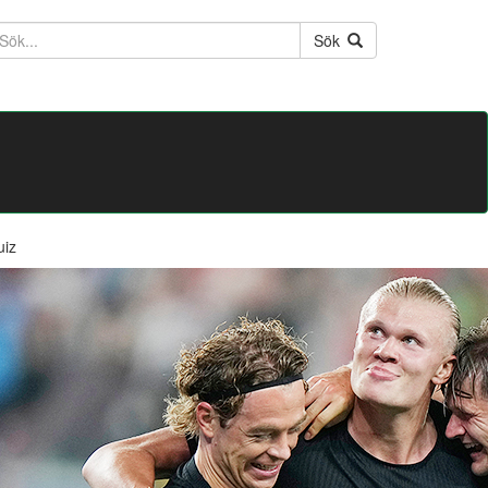
ktext
Sök
uiz