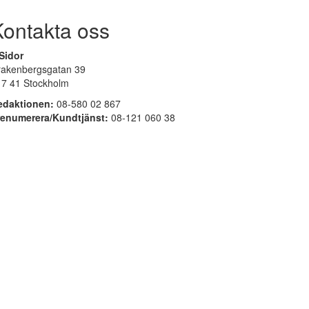
Kontakta oss
Sidor
rakenbergsgatan 39
17 41 Stockholm
edaktionen:
08-580 02 867
renumerera/Kundtjänst:
08-121 060 38