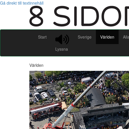
Gå direkt till textinnehåll
Start
Sverige
Världen
All
Lyssna
Världen