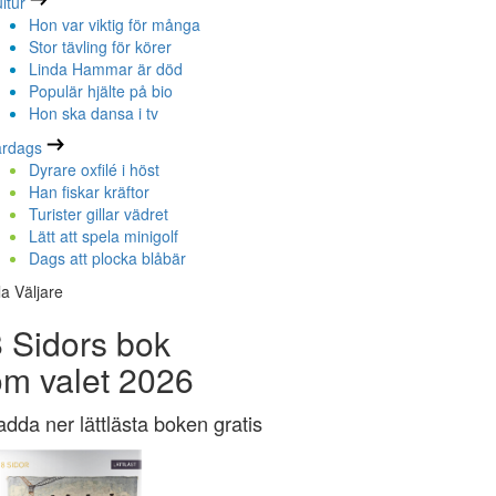
ltur
Hon var viktig för många
Stor tävling för körer
Linda Hammar är död
Populär hjälte på bio
Hon ska dansa i tv
ardags
Dyrare oxfilé i höst
Han fiskar kräftor
Turister gillar vädret
Lätt att spela minigolf
Dags att plocka blåbär
la Väljare
 Sidors bok
om valet 2026
adda ner lättlästa boken gratis