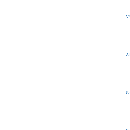
Vä
Al
Sp