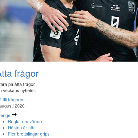
tta frågor
ara på åtta frågor
 veckans nyheter.
 till frågorna
augusti 2026
erige
Regler om värme
Hösten är här
Fler brottslingar grips