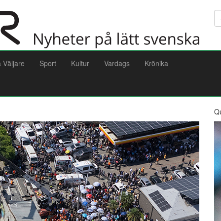
Sö
a Väljare
Sport
Kultur
Vardags
Krönika
Q