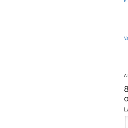
Ku
V
Al
8
L