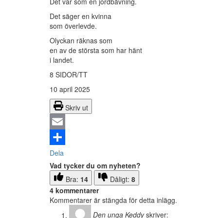
Det var som en jordbävning.
Det säger en kvinna
som överlevde.
Olyckan räknas som
en av de största som har hänt
i landet.
8 SIDOR/TT
10 april 2025
Skriv ut
Email
Dela
Vad tycker du om nyheten?
Bra:
14
Dåligt:
8
4 kommentarer
Kommentarer är stängda för detta inlägg.
Den unga Keddy
skriver: