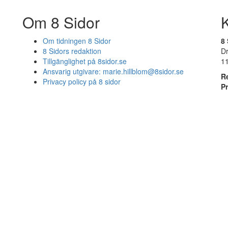
Om 8 Sidor
Om tidningen 8 Sidor
8 
8 Sidors redaktion
D
Tillgänglighet på 8sidor.se
1
Ansvarig utgivare:
marie.hillblom@8sidor.se
R
Privacy policy på 8 sidor
P