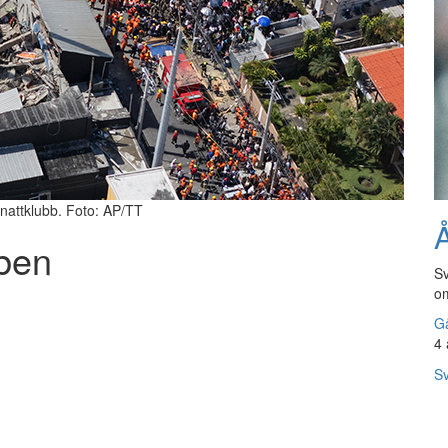
 nattklubb. Foto: AP/TT
Å
bben
Sv
om
Gå
4 
Sv