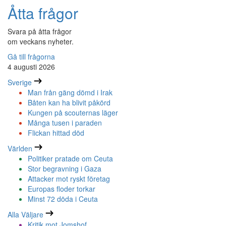
Åtta frågor
Svara på åtta frågor
om veckans nyheter.
Gå till frågorna
4 augusti 2026
Sverige
Man från gäng dömd i Irak
Båten kan ha blivit påkörd
Kungen på scouternas läger
Många tusen i paraden
Flickan hittad död
Världen
Politiker pratade om Ceuta
Stor begravning i Gaza
Attacker mot ryskt företag
Europas floder torkar
Minst 72 döda i Ceuta
Alla Väljare
Kritik mot Jomshof