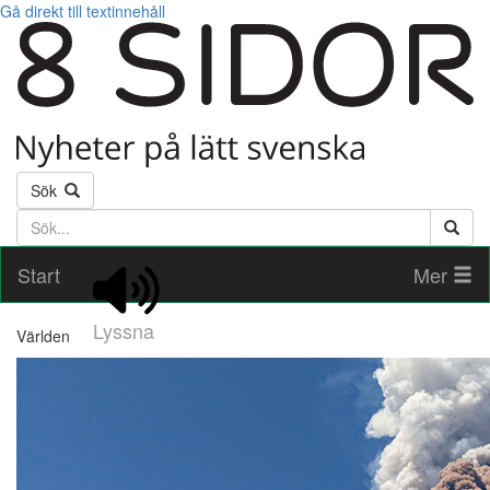
Gå direkt till textinnehåll
Sök
Söktext
Start
Mer
Lyssna
Världen