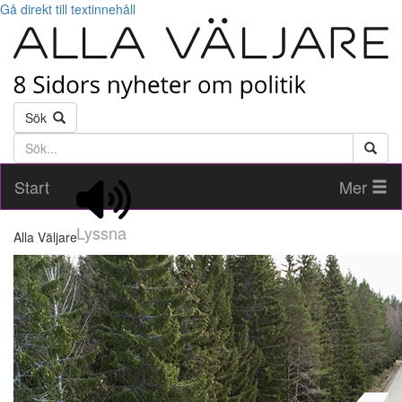
Gå direkt till textinnehåll
Sök
Söktext
Start
Mer
Lyssna
Alla Väljare