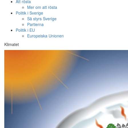
Att rösta
Mer om att rösta
Politik i Sverige
Så styrs Sverige
Partierna
Politik i EU
Europeiska Unionen
Klimatet