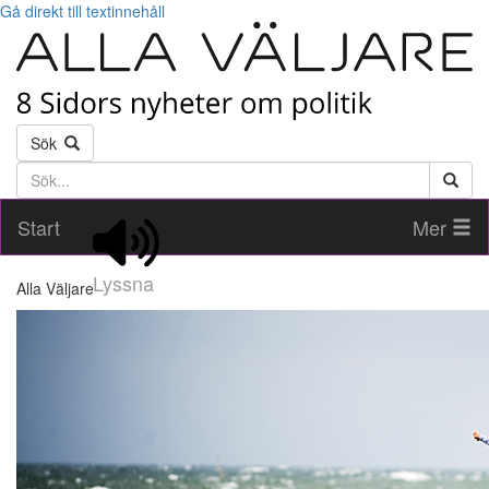
Gå direkt till textinnehåll
Sök
Söktext
Start
Mer
Lyssna
Alla Väljare