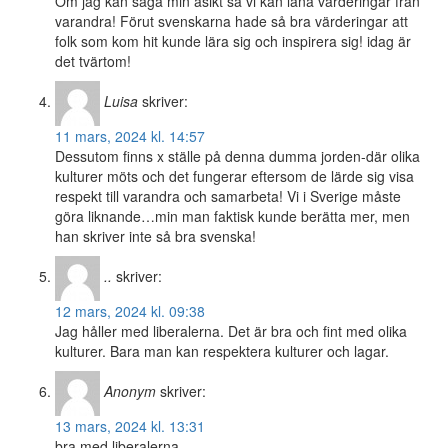
Om jag kan säga min åsikt så vi kan låna värderingar från
varandra! Förut svenskarna hade så bra värderingar att
folk som kom hit kunde lära sig och inspirera sig! idag är
det tvärtom!
Luisa
skriver:
11 mars, 2024 kl. 14:57
Dessutom finns x ställe på denna dumma jorden-där olika
kulturer möts och det fungerar eftersom de lärde sig visa
respekt till varandra och samarbeta! Vi i Sverige måste
göra liknande…min man faktisk kunde berätta mer, men
han skriver inte så bra svenska!
..
skriver:
12 mars, 2024 kl. 09:38
Jag håller med liberalerna. Det är bra och fint med olika
kulturer. Bara man kan respektera kulturer och lagar.
Anonym
skriver:
13 mars, 2024 kl. 13:31
bra med liberalerna