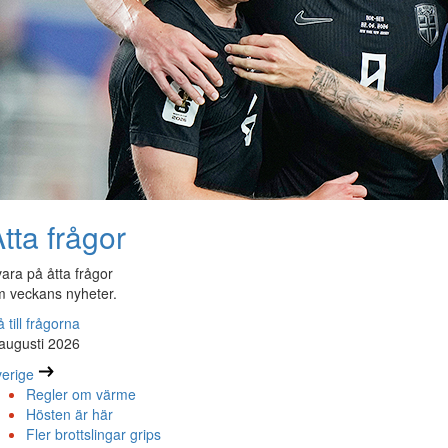
tta frågor
ara på åtta frågor
 veckans nyheter.
 till frågorna
augusti 2026
erige
Regler om värme
Hösten är här
Fler brottslingar grips