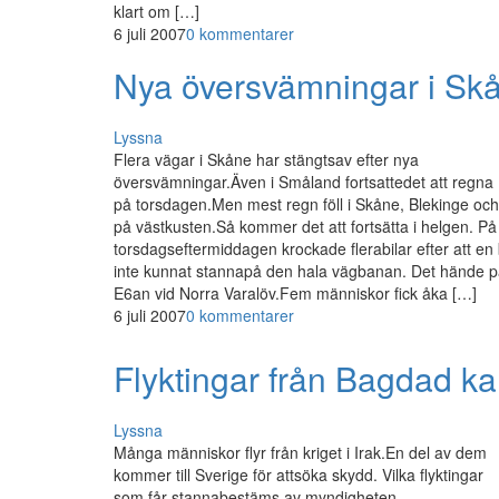
klart om […]
6 juli 2007
0 kommentarer
Nya översvämningar i Sk
Lyssna
Flera vägar i Skåne har stängtsav efter nya
översvämningar.Även i Småland fortsattedet att regna
på torsdagen.Men mest regn föll i Skåne, Blekinge och
på västkusten.Så kommer det att fortsätta i helgen. På
torsdagseftermiddagen krockade flerabilar efter att en 
inte kunnat stannapå den hala vägbanan. Det hände 
E6an vid Norra Varalöv.Fem människor fick åka […]
6 juli 2007
0 kommentarer
Flyktingar från Bagdad k
Lyssna
Många människor flyr från kriget i Irak.En del av dem
kommer till Sverige för attsöka skydd. Vilka flyktingar
som får stannabestäms av myndigheten