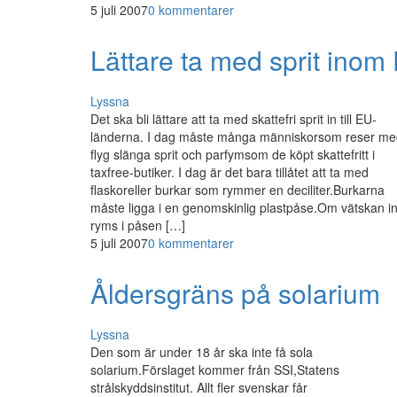
5 juli 2007
0 kommentarer
Lättare ta med sprit inom
Lyssna
Det ska bli lättare att ta med skattefri sprit in till EU-
länderna. I dag måste många människorsom reser me
flyg slänga sprit och parfymsom de köpt skattefritt i
taxfree-butiker. I dag är det bara tillåtet att ta med
flaskoreller burkar som rymmer en deciliter.Burkarna
måste ligga i en genomskinlig plastpåse.Om vätskan in
ryms i påsen […]
5 juli 2007
0 kommentarer
Åldersgräns på solarium
Lyssna
Den som är under 18 år ska inte få sola
solarium.Förslaget kommer från SSI,Statens
strålskyddsinstitut. Allt fler svenskar får