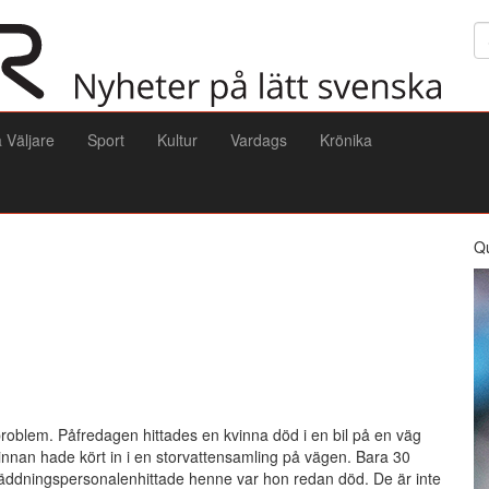
Sö
a Väljare
Sport
Kultur
Vardags
Krönika
Q
oblem. Påfredagen hittades en kvinna död i en bil på en väg
vinnan hade kört in i en storvattensamling på vägen. Bara 30
räddningspersonalenhittade henne var hon redan död. De är inte