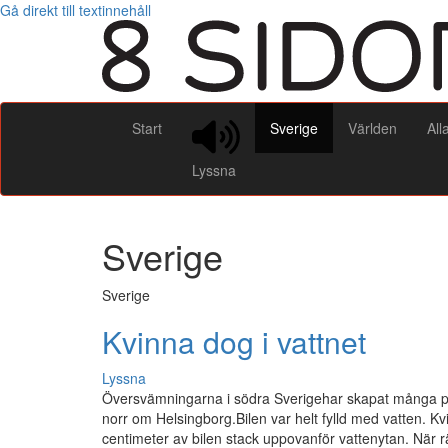
Gå direkt till textinnehåll
Start
Sverige
Världen
All
Lyssna
Sverige
Sverige
Kvinna dog i vattnet
Lyssna
Översvämningarna i södra Sverigehar skapat många pr
norr om Helsingborg.Bilen var helt fylld med vatten. K
centimeter av bilen stack uppovanför vattenytan. När 