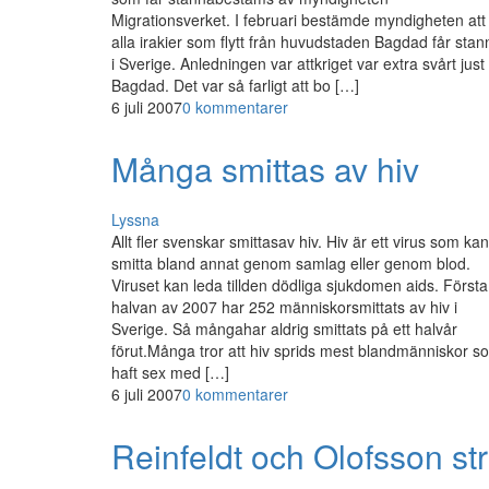
Migrationsverket. I februari bestämde myndigheten att
alla irakier som flytt från huvudstaden Bagdad får stan
i Sverige. Anledningen var attkriget var extra svårt just 
Bagdad. Det var så farligt att bo […]
6 juli 2007
0 kommentarer
Många smittas av hiv
Lyssna
Allt fler svenskar smittasav hiv. Hiv är ett virus som kan
smitta bland annat genom samlag eller genom blod.
Viruset kan leda tillden dödliga sjukdomen aids. Första
halvan av 2007 har 252 människorsmittats av hiv i
Sverige. Så mångahar aldrig smittats på ett halvår
förut.Många tror att hiv sprids mest blandmänniskor s
haft sex med […]
6 juli 2007
0 kommentarer
Reinfeldt och Olofsson str