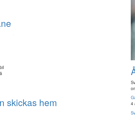
åne
bil
Å
på
Sv
om
Gå
an skickas hem
4 
Sv