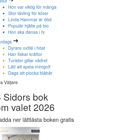
ltur
Hon var viktig för många
Stor tävling för körer
Linda Hammar är död
Populär hjälte på bio
Hon ska dansa i tv
ardags
Dyrare oxfilé i höst
Han fiskar kräftor
Turister gillar vädret
Lätt att spela minigolf
Dags att plocka blåbär
la Väljare
 Sidors bok
om valet 2026
adda ner lättlästa boken gratis