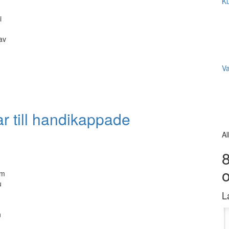
Ku
i
 av
V
r till handikappade
Al
8
em
u
L
n