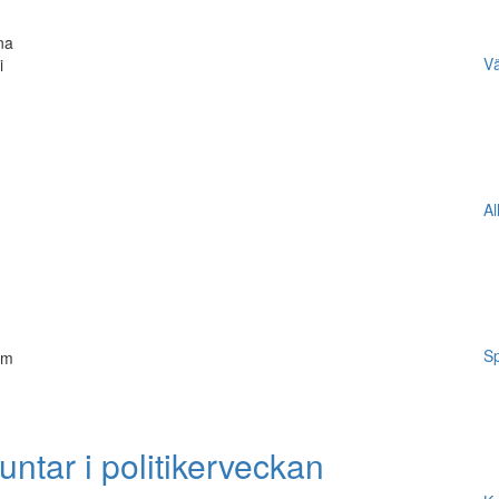
na
Vä
i
Al
Sp
om
untar i politikerveckan