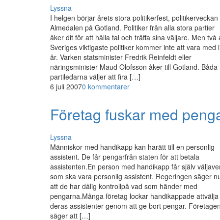
Lyssna
I helgen börjar årets stora politikerfest, politikerveckan 
Almedalen på Gotland. Politiker från alla stora partier
åker dit för att hålla tal och träffa sina väljare. Men två
Sveriges viktigaste politiker kommer inte att vara med i
år. Varken statsminister Fredrik Reinfeldt eller
näringsminister Maud Olofsson åker till Gotland. Båda
partiledarna väljer att fira […]
6 juli 2007
0 kommentarer
Företag fuskar med penga
Lyssna
Människor med handikapp kan harätt till en personlig
assistent. De får pengarfrån staten för att betala
assistenten.En person med handikapp får själv väljav
som ska vara personlig assistent. Regeringen säger n
att de har dålig kontrollpå vad som händer med
pengarna.Många företag lockar handikappade attvälja
deras assistenter genom att ge bort pengar. Företage
säger att […]