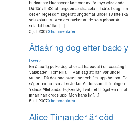
hudcancer.Hudcancer kommer av för mycketsolande.
Därför vill SSI att ungdomar ska sola mindre. I dag fin
det en regel som sägeratt ungdomar under 18 inte ska
solasolarium. Men det räcker att de som jobbarpå
solariet berättar […]
5 juli 2007
0 kommentarer
Åttaåring dog efter badol
Lyssna
En åttaårig pojke dog efter att ha badat i en bassäng i
Välabadet i Tomelilla. – Man såg att han var under
vattnet. Då dök badvakten ner och fick upp honom. De
säger bad-personalen Jerker Andersson till tidningen
Ystads Allehanda. Pojken låg i vattnet i högst en minut
innan han drogs upp. Men hans liv […]
5 juli 2007
0 kommentarer
Alice Timander är död