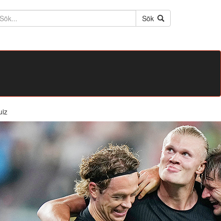
ktext
Sök
uiz