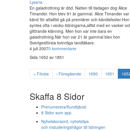
Lyssna
En galadrottning är död. Natten till tisdagen dog Alice
Timander. Hon blev 91 år gammal. Alice Timander var
känd för attalltid gå på premiärer och kändisfester.Hon
syntes ofta i vecko-tidningarna,alltid med en vacker oc
glittrande klänning. Men hon var inte bara en
galadrottning.När hon var 21 år gammal blev hon
Sverigesförsta kvinnliga tandläkare.
4 juli 2007
0 kommentarer
Sida 1652 av 1851
«
Första
‹
Föregående
1650
1651
165
Skaffa 8 Sidor
Prenumerera/Kundtjänst
8 Sidor som app
Nyhetskorsord, nyhetstips
och instuderingsfrågor till tidningen