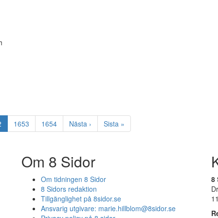
h
2
1653
1654
Nästa
›
Sista
»
Om 8 Sidor
Om tidningen 8 Sidor
8 
8 Sidors redaktion
D
Tillgänglighet på 8sidor.se
1
Ansvarig utgivare:
marie.hillblom@8sidor.se
R