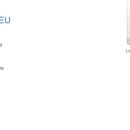
 EU
d
L
te