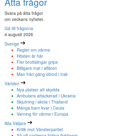
Åtta frågor
Svara på åtta frågor
om veckans nyheter.
Gå till frågorna
4 augusti 2026
Sverige
Regler om värme
Hösten är här
Fler brottslingar grips
Billigare mat i affären
Man från gäng dömd i Irak
Världen
Nya platser att skydda
Ambulans attackerad i Ukraina
Skjutning i skola i Thailand
Många barn kvar i Ceuta
Varning för värme i Europa
Alla Väljare
Kritik mot Vänsterpartiet
Så vill partierna hjälpa flyktingar