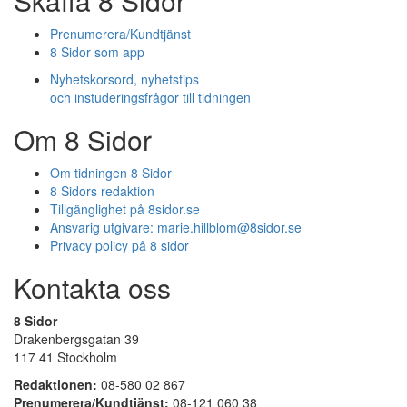
Skaffa 8 Sidor
Prenumerera/Kundtjänst
8 Sidor som app
Nyhetskorsord, nyhetstips
och instuderingsfrågor till tidningen
Om 8 Sidor
Om tidningen 8 Sidor
8 Sidors redaktion
Tillgänglighet på 8sidor.se
Ansvarig utgivare:
marie.hillblom@8sidor.se
Privacy policy på 8 sidor
Kontakta oss
8 Sidor
Drakenbergsgatan 39
117 41 Stockholm
Redaktionen:
08-580 02 867
Prenumerera/Kundtjänst:
08-121 060 38