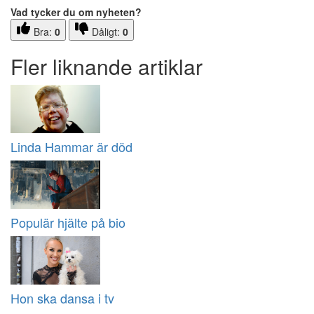
Vad tycker du om nyheten?
Bra:
0
Dåligt:
0
Fler liknande artiklar
Linda Hammar är död
Populär hjälte på bio
Hon ska dansa i tv