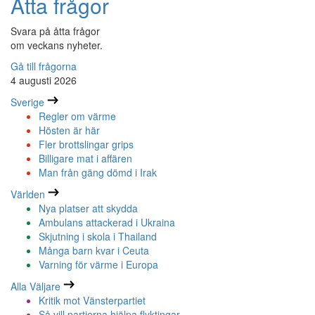
Åtta frågor
Svara på åtta frågor
om veckans nyheter.
Gå till frågorna
4 augusti 2026
Sverige
Regler om värme
Hösten är här
Fler brottslingar grips
Billigare mat i affären
Man från gäng dömd i Irak
Världen
Nya platser att skydda
Ambulans attackerad i Ukraina
Skjutning i skola i Thailand
Många barn kvar i Ceuta
Varning för värme i Europa
Alla Väljare
Kritik mot Vänsterpartiet
Så vill partierna hjälpa flyktingar