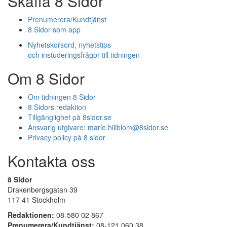
Skaffa 8 Sidor
Prenumerera/Kundtjänst
8 Sidor som app
Nyhetskorsord, nyhetstips
och instuderingsfrågor till tidningen
Om 8 Sidor
Om tidningen 8 Sidor
8 Sidors redaktion
Tillgänglighet på 8sidor.se
Ansvarig utgivare:
marie.hillblom@8sidor.se
Privacy policy på 8 sidor
Kontakta oss
8 Sidor
Drakenbergsgatan 39
117 41 Stockholm
Redaktionen:
08-580 02 867
Prenumerera/Kundtjänst:
08-121 060 38