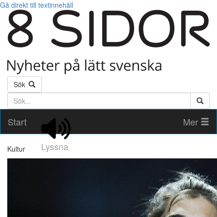
Gå direkt till textinnehåll
Sök
Söktext
Start
Mer
Lyssna
Kultur