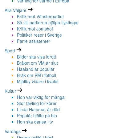
Varning för värme i Europa
Alla Väljare
Kritik mot Vänsterpartiet
Så vill partierna hjälpa flyktingar
Kritik mot Jomshof
Politiker reser i Sverige
Färre assistenter
Sport
Bilder ska visa idrott
Bråket om VM är slut
Haaland är populär
Bråk om VM i fotboll
Mjällby vidare i kvalet
Kultur
Hon var viktig för många
Stor tävling för körer
Linda Hammar är död
Populär hjälte på bio
Hon ska dansa i tv
Vardags
Dyrare oxfilé i höst