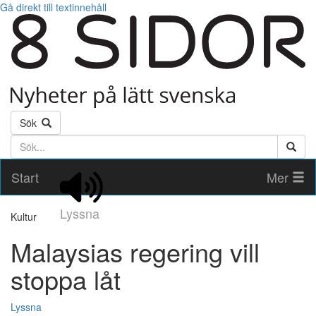
Gå direkt till textinnehåll
Sök
Söktext
Start
Mer
Lyssna
Kultur
Malaysias regering vill
stoppa låt
Lyssna