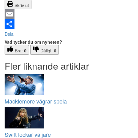
Skriv ut
Email
Dela
Vad tycker du om nyheten?
Bra:
0
Dåligt:
0
Fler liknande artiklar
Macklemore vägrar spela
Swift lockar väljare