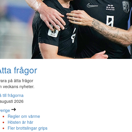
tta frågor
ara på åtta frågor
 veckans nyheter.
 till frågorna
augusti 2026
erige
Regler om värme
Hösten är här
Fler brottslingar grips