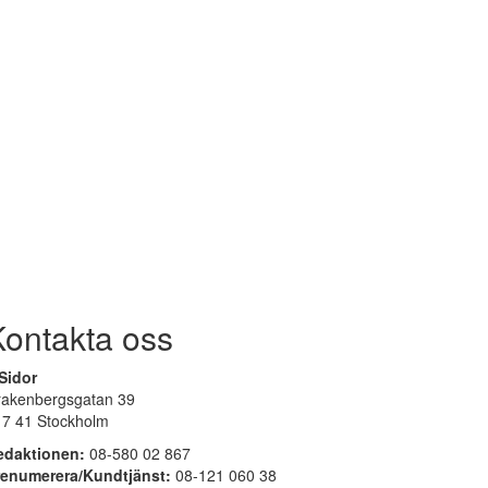
Kontakta oss
Sidor
rakenbergsgatan 39
17 41 Stockholm
edaktionen:
08-580 02 867
renumerera/Kundtjänst:
08-121 060 38