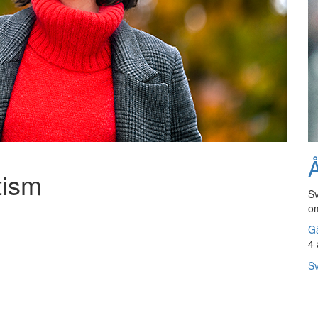
Å
tism
Sv
om
Gå
4 
Sv