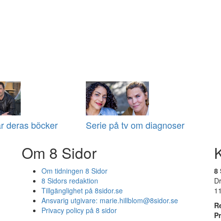
ar deras böcker
Serie på tv om diagnoser
Om 8 Sidor
Om tidningen 8 Sidor
8 
8 Sidors redaktion
D
Tillgänglighet på 8sidor.se
1
Ansvarig utgivare:
marie.hillblom@8sidor.se
R
Privacy policy på 8 sidor
P