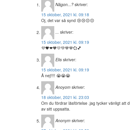
Någon...?
skriver:
15 oktober, 2021 kl. 09:18
Oj, det var så synd 😢😢😔😔
...
skriver:
15 oktober, 2021 kl. 09:19
💜🖤❤🧡💛💚💙🤎💞💕
Elis
skriver:
15 oktober, 2021 kl. 09:19
Å nej!!!! 😭😭😭
Anoyom
skriver:
18 oktober, 2021 kl. 23:03
Om du fördrar läsförtelse .jag tycker vänligt att
av sitt uppsatta.
Anonym
skriver: