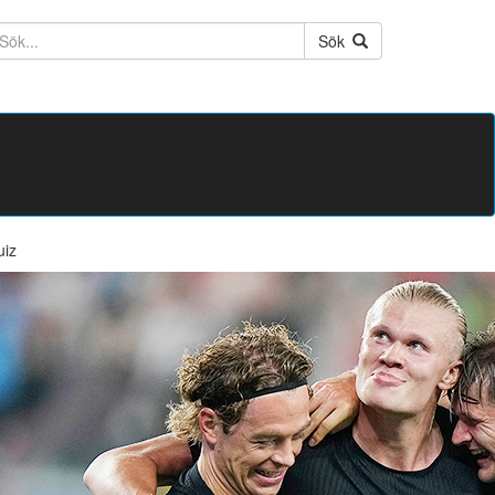
ktext
Sök
uiz