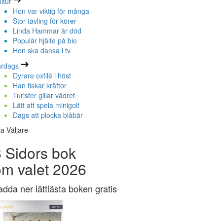
ltur
Hon var viktig för många
Stor tävling för körer
Linda Hammar är död
Populär hjälte på bio
Hon ska dansa i tv
ardags
Dyrare oxfilé i höst
Han fiskar kräftor
Turister gillar vädret
Lätt att spela minigolf
Dags att plocka blåbär
la Väljare
 Sidors bok
om valet 2026
adda ner lättlästa boken gratis