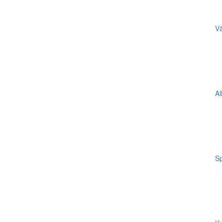
Vä
Al
Sp