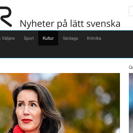
Sö
a Väljare
Sport
Kultur
Vardags
Krönika
Q