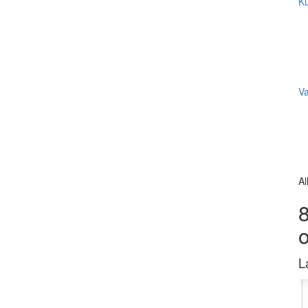
Ku
V
Al
8
L