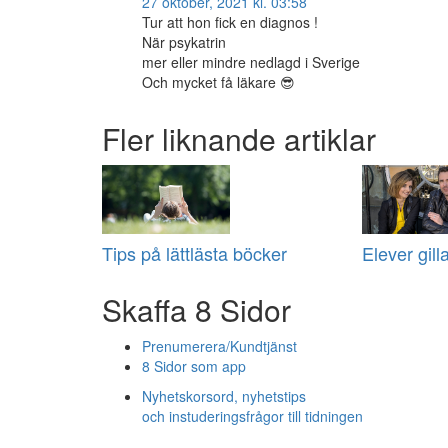
27 oktober, 2021 kl. 03:58
Tur att hon fick en diagnos !
När psykatrin
mer eller mindre nedlagd i Sverige
Och mycket få läkare 😎
Fler liknande artiklar
Tips på lättlästa böcker
Elever gill
Skaffa 8 Sidor
Prenumerera/Kundtjänst
8 Sidor som app
Nyhetskorsord, nyhetstips
och instuderingsfrågor till tidningen