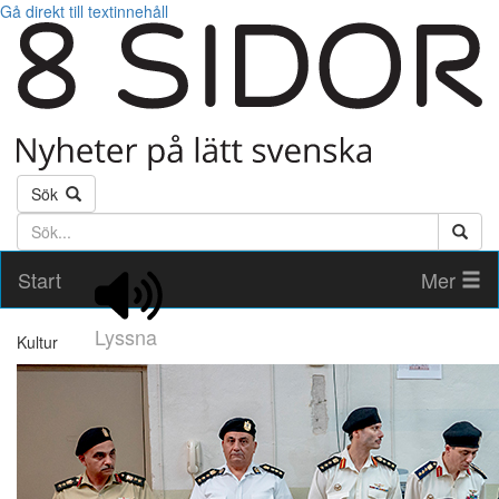
Gå direkt till textinnehåll
Sök
Söktext
Start
Mer
Lyssna
Kultur