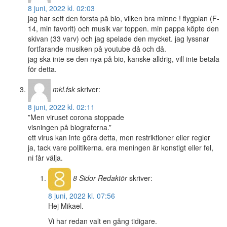
8 juni, 2022 kl. 02:03
jag har sett den forsta på bio, vilken bra minne ! flygplan (F-
14, min favorit) och musik var toppen. min pappa köpte den
skivan (33 varv) och jag spelade den mycket. jag lyssnar
fortfarande musiken på youtube då och då.
jag ska inte se den nya på bio, kanske alldrig, vill inte betala
för detta.
mkl.fsk
skriver:
8 juni, 2022 kl. 02:11
”Men viruset corona stoppade
visningen på biograferna.”
ett virus kan inte göra detta, men restriktioner eller regler
ja, tack vare politikerna. era meningen är konstigt eller fel,
ni får välja.
8 Sidor
Redaktör
skriver:
8 juni, 2022 kl. 07:56
Hej Mikael.
Vi har redan valt en gång tidigare.