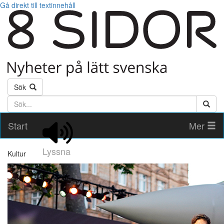
Gå direkt till textinnehåll
Sök
Söktext
Start
Mer
Lyssna
Kultur