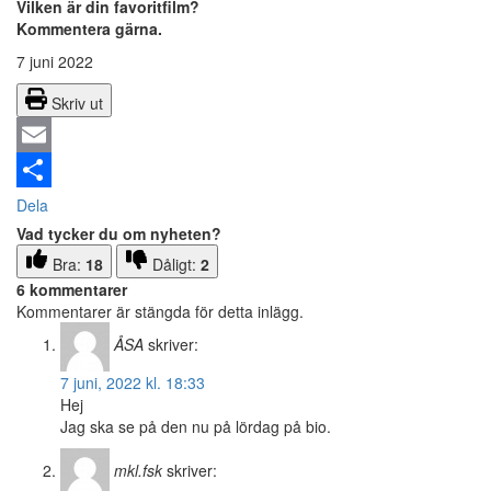
Vilken är din favoritfilm?
Kommentera gärna.
7 juni 2022
Skriv ut
Email
Dela
Vad tycker du om nyheten?
Bra:
18
Dåligt:
2
6 kommentarer
Kommentarer är stängda för detta inlägg.
ÅSA
skriver:
7 juni, 2022 kl. 18:33
Hej
Jag ska se på den nu på lördag på bio.
mkl.fsk
skriver: