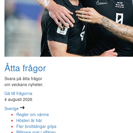
Åtta frågor
Svara på åtta frågor
om veckans nyheter.
Gå till frågorna
4 augusti 2026
Sverige
Regler om värme
Hösten är här
Fler brottslingar grips
Billigare mat i affären