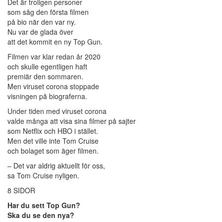
Det är troligen personer
som såg den första filmen
på bio när den var ny.
Nu var de glada över
att det kommit en ny Top Gun.
Filmen var klar redan år 2020
och skulle egentligen haft
premiär den sommaren.
Men viruset corona stoppade
visningen på biograferna.
Under tiden med viruset corona
valde många att visa sina filmer på sajter
som Netflix och HBO i stället.
Men det ville inte Tom Cruise
och bolaget som äger filmen.
– Det var aldrig aktuellt för oss,
sa Tom Cruise nyligen.
8 SIDOR
Har du sett Top Gun?
Ska du se den nya?