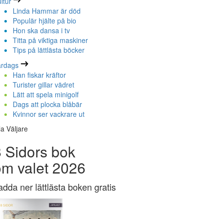
ltur
Linda Hammar är död
Populär hjälte på bio
Hon ska dansa i tv
Titta på viktiga maskiner
Tips på lättlästa böcker
ardags
Han fiskar kräftor
Turister gillar vädret
Lätt att spela minigolf
Dags att plocka blåbär
Kvinnor ser vackrare ut
la Väljare
 Sidors bok
om valet 2026
adda ner lättlästa boken gratis