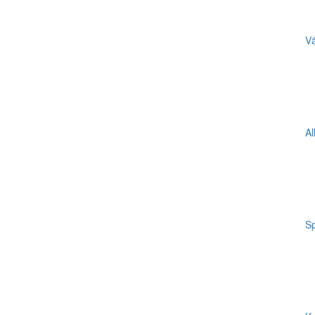
Vä
Al
Sp