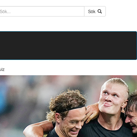
ktext
Sök
uiz