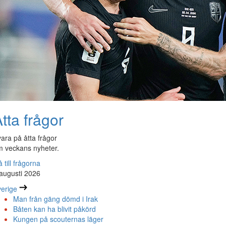
tta frågor
ara på åtta frågor
 veckans nyheter.
 till frågorna
augusti 2026
erige
Man från gäng dömd i Irak
Båten kan ha blivit påkörd
Kungen på scouternas läger