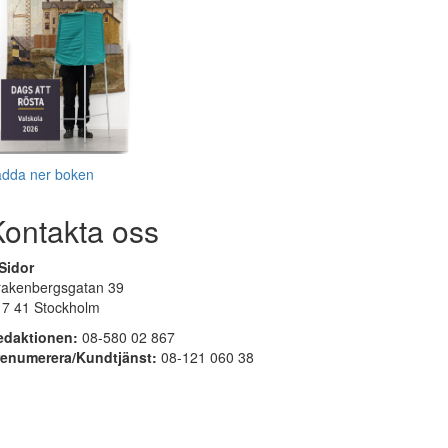
adda ner boken
Kontakta oss
Sidor
rakenbergsgatan 39
17 41 Stockholm
edaktionen:
08-580 02 867
renumerera/Kundtjänst:
08-121 060 38