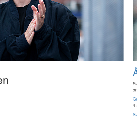
Å
en
Sv
om
Gå
4 
Sv