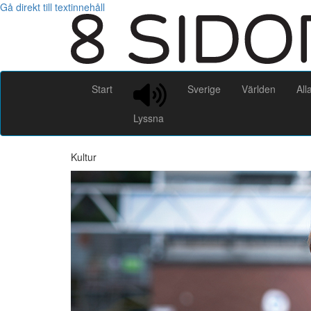
Gå direkt till textinnehåll
Start
Sverige
Världen
All
Lyssna
Kultur