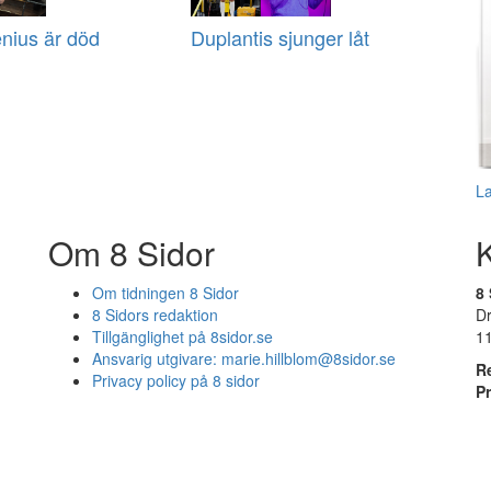
nius är död
Duplantis sjunger låt
L
Om 8 Sidor
Om tidningen 8 Sidor
8 
8 Sidors redaktion
D
Tillgänglighet på 8sidor.se
1
Ansvarig utgivare:
marie.hillblom@8sidor.se
R
Privacy policy på 8 sidor
P