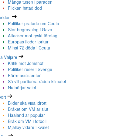
Många tusen i paraden
Flickan hittad död
rlden
Politiker pratade om Ceuta
Stor begravning i Gaza
Attacker mot ryskt företag
Europas floder torkar
Minst 72 döda i Ceuta
la Väljare
Kritik mot Jomshof
Politiker reser i Sverige
Färre assistenter
Så vill partierna rädda klimatet
Nu börjar valet
ort
Bilder ska visa idrott
Bråket om VM är slut
Haaland är populär
Bråk om VM i fotboll
Mjällby vidare i kvalet