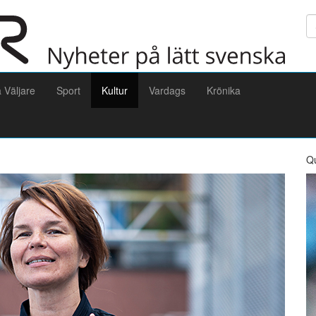
Sö
a Väljare
Sport
Kultur
Vardags
Krönika
Q