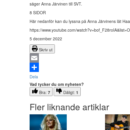
säger Anna Järvinen till SVT.
8 SIDOR
Här nedanför kan du lyssna på Anna Järvinens låt Ha
https://www.youtube.com/watch?v=bof_F28roIA&li
5 december 2022
Skriv ut
Email
Dela
Vad tycker du om nyheten?
Bra:
7
Dåligt:
1
Fler liknande artiklar