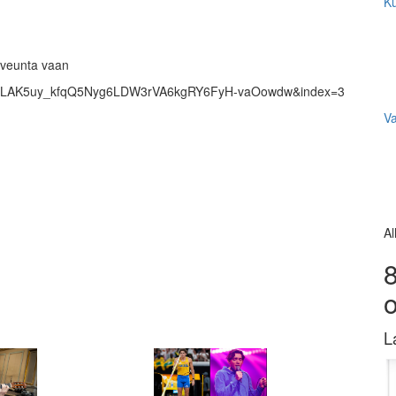
Ku
aveunta vaan
st=OLAK5uy_kfqQ5Nyg6LDW3rVA6kgRY6FyH-vaOowdw&index=3
V
Al
8
L