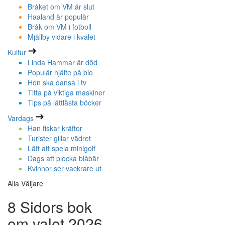
Bråket om VM är slut
Haaland är populär
Bråk om VM i fotboll
Mjällby vidare i kvalet
Kultur
Linda Hammar är död
Populär hjälte på bio
Hon ska dansa i tv
Titta på viktiga maskiner
Tips på lättlästa böcker
Vardags
Han fiskar kräftor
Turister gillar vädret
Lätt att spela minigolf
Dags att plocka blåbär
Kvinnor ser vackrare ut
Alla Väljare
8 Sidors bok
om valet 2026