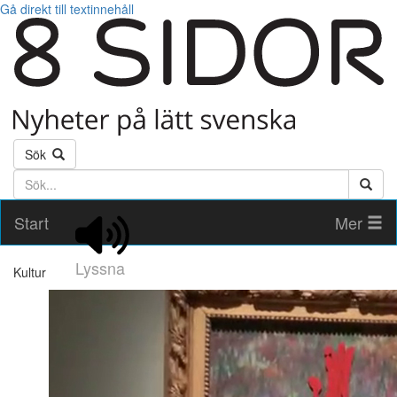
Gå direkt till textinnehåll
Sök
Söktext
Start
Mer
Lyssna
Kultur