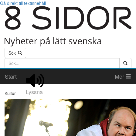
Gå direkt till textinnehåll
Sök
Söktext
Start
Mer
Lyssna
Kultur