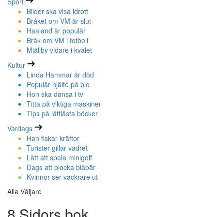
Sport
Bilder ska visa idrott
Bråket om VM är slut
Haaland är populär
Bråk om VM i fotboll
Mjällby vidare i kvalet
Kultur
Linda Hammar är död
Populär hjälte på bio
Hon ska dansa i tv
Titta på viktiga maskiner
Tips på lättlästa böcker
Vardags
Han fiskar kräftor
Turister gillar vädret
Lätt att spela minigolf
Dags att plocka blåbär
Kvinnor ser vackrare ut
Alla Väljare
8 Sidors bok