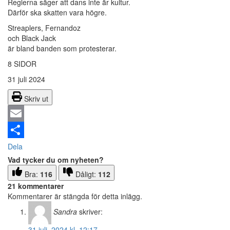
Reglerna säger att dans inte är kultur.
Därför ska skatten vara högre.
Streaplers, Fernandoz
och Black Jack
är bland banden som protesterar.
8 SIDOR
31 juli 2024
Skriv ut
Email
Dela
Vad tycker du om nyheten?
Bra:
116
Dåligt:
112
21 kommentarer
Kommentarer är stängda för detta inlägg.
Sandra
skriver:
31 juli, 2024 kl. 12:17