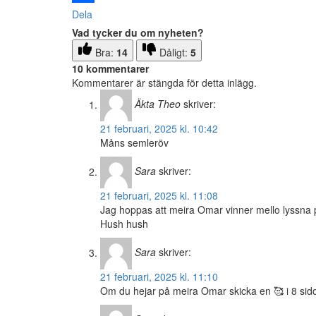
Dela
Vad tycker du om nyheten?
Bra:
14
Dåligt:
5
10 kommentarer
Kommentarer är stängda för detta inlägg.
Äkta Theo
skriver:
21 februari, 2025 kl. 10:42
Måns semleröv
Sara
skriver:
21 februari, 2025 kl. 11:08
Jag hoppas att meira Omar vinner mello lyssna
Hush hush
Sara
skriver:
21 februari, 2025 kl. 11:10
Om du hejar på meira Omar skicka en 🥰 i 8 sid