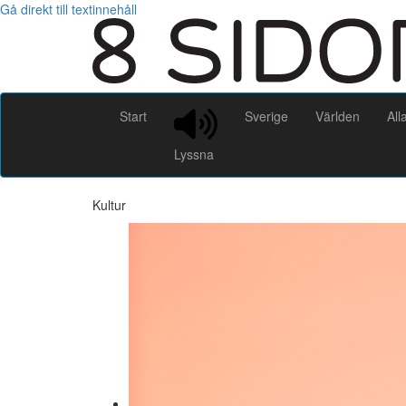
Gå direkt till textinnehåll
Start
Sverige
Världen
All
Lyssna
Kultur