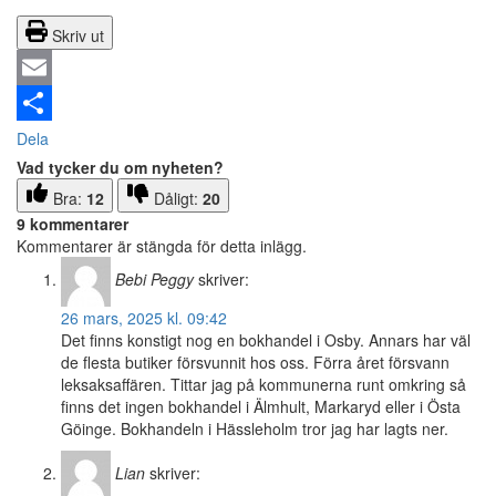
Skriv ut
Email
Dela
Vad tycker du om nyheten?
Bra:
12
Dåligt:
20
9 kommentarer
Kommentarer är stängda för detta inlägg.
Bebi Peggy
skriver:
26 mars, 2025 kl. 09:42
Det finns konstigt nog en bokhandel i Osby. Annars har väl
de flesta butiker försvunnit hos oss. Förra året försvann
leksaksaffären. Tittar jag på kommunerna runt omkring så
finns det ingen bokhandel i Älmhult, Markaryd eller i Östa
Göinge. Bokhandeln i Hässleholm tror jag har lagts ner.
Lian
skriver: