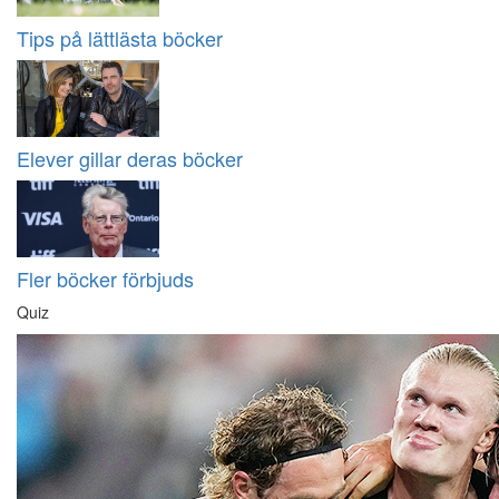
Tips på lättlästa böcker
Elever gillar deras böcker
Fler böcker förbjuds
Quiz