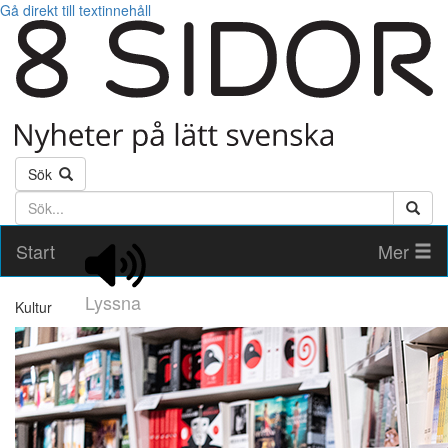
Gå direkt till textinnehåll
Sök
Söktext
Start
Mer
Lyssna
Kultur