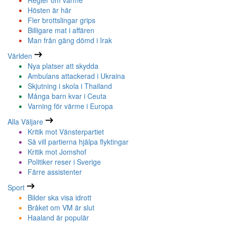
Regler om värme
Hösten är här
Fler brottslingar grips
Billigare mat i affären
Man från gäng dömd i Irak
Världen
Nya platser att skydda
Ambulans attackerad i Ukraina
Skjutning i skola i Thailand
Många barn kvar i Ceuta
Varning för värme i Europa
Alla Väljare
Kritik mot Vänsterpartiet
Så vill partierna hjälpa flyktingar
Kritik mot Jomshof
Politiker reser i Sverige
Färre assistenter
Sport
Bilder ska visa idrott
Bråket om VM är slut
Haaland är populär