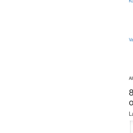
Ku
V
Al
8
L