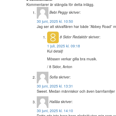
Kommentarer är stängda för detta inlägg.
Bebi Peggy
skriver:
30 juni, 2025 kl. 10:50
Jag ser att skivaffären har både ”Abbey Road” 
8 Sidor
Redaktör
skriver:
1 juli, 2025 kl. 09:18
Kul detalj!
Mössen verkar gilla bra musik.
/ 8 Sidor, Anton
Sofia
skriver:
30 juni, 2025 kl. 13:31
Sweet. Medan människor och även barnfamiljer 
Hallåa
skriver:
30 juni, 2025 kl. 14:10
Detta gör inte bara barn glada🫶utan mig som 