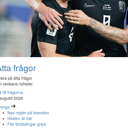
tta frågor
ara på åtta frågor
 veckans nyheter.
 till frågorna
augusti 2026
erige
Nya regler på boenden
Hösten är här
Fler brottslingar grips