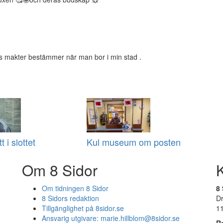
ts makter bestämmer när man bor i min stad .
t i slottet
Kul museum om posten
Om 8 Sidor
Om tidningen 8 Sidor
8 
8 Sidors redaktion
D
Tillgänglighet på 8sidor.se
1
Ansvarig utgivare:
marie.hillblom@8sidor.se