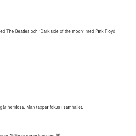
med The Beatles och ”Dark side of the moon” med Pink Floyd.
går hemlösa. Man tappar fokus i samhället.
vuxen 🥰🤪och deras budskap 🐭