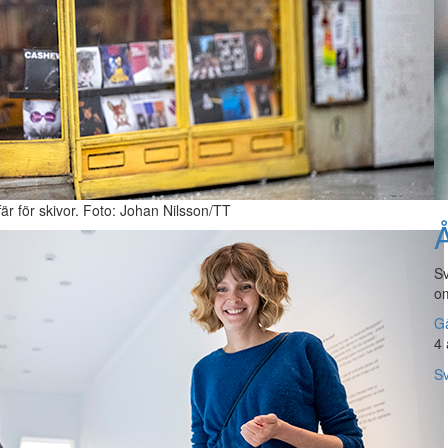
är för skivor. Foto: Johan Nilsson/TT
Å
Sv
om
Gå
4 
Sv