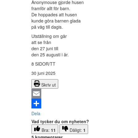
Anonymouse gjorde husen
framför allt för barn.
De hoppades att husen
kunde göra barnen glada
på väg till dagis.
Utställning om går
att se från
den 27 juni till
den 25 augusti i år.
8 SIDOR/TT
30 juni 2025
Skriv ut
Email
Dela
Vad tycker du om nyheten?
Bra:
11
Dåligt:
1
5 kommentarer