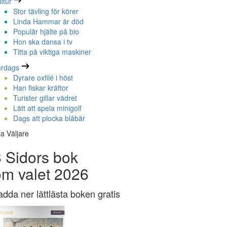
ltur
Stor tävling för körer
Linda Hammar är död
Populär hjälte på bio
Hon ska dansa i tv
Titta på viktiga maskiner
ardags
Dyrare oxfilé i höst
Han fiskar kräftor
Turister gillar vädret
Lätt att spela minigolf
Dags att plocka blåbär
la Väljare
 Sidors bok
om valet 2026
adda ner lättlästa boken gratis