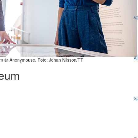
Vä
Al
m är Anonymouse. Foto: Johan Nilsson/TT
seum
Sp