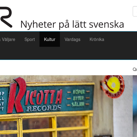
Sö
a Väljare
Sport
Kultur
Vardags
Krönika
Q