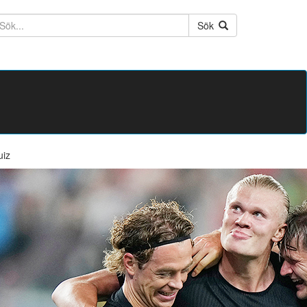
ktext
Sök
uiz