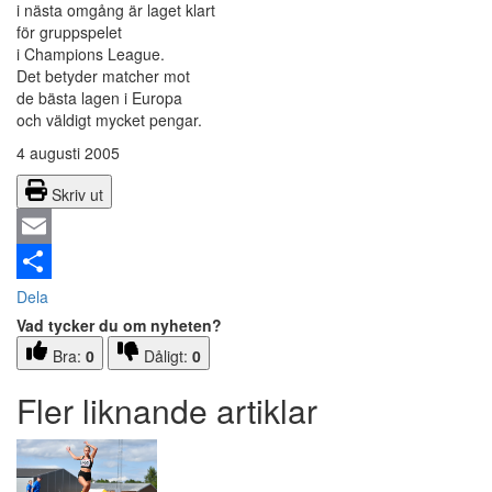
i nästa omgång är laget klart
för gruppspelet
i Champions League.
Det betyder matcher mot
de bästa lagen i Europa
och väldigt mycket pengar.
4 augusti 2005
Skriv ut
Email
Dela
Vad tycker du om nyheten?
Bra:
0
Dåligt:
0
Fler liknande artiklar