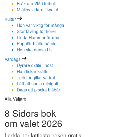
Bråk om VM i fotboll
Mjällby vidare i kvalet
Kultur
Hon var viktig för många
Stor tävling för körer
Linda Hammar är död
Populär hjälte på bio
Hon ska dansa i tv
Vardags
Dyrare oxfilé i höst
Han fiskar kräftor
Turister gillar vädret
Lätt att spela minigolf
Dags att plocka blåbär
Alla Väljare
8 Sidors bok
om valet 2026
Ladda ner lättlästa boken gratis