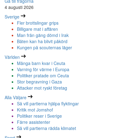
Gå till frågorna
4 augusti 2026
Sverige
Fler brottslingar grips
Billigare mat i affären
Man från gäng dömd i Irak
Båten kan ha blivit påkörd
Kungen på scouternas läger
Världen
Många barn kvar i Ceuta
Varning för värme i Europa
Politiker pratade om Ceuta
Stor begravning i Gaza
Attacker mot ryskt företag
Alla Väljare
Så vill partierna hjälpa flyktingar
Kritik mot Jomshof
Politiker reser i Sverige
Färre assistenter
Så vill partierna rädda klimatet
Sport