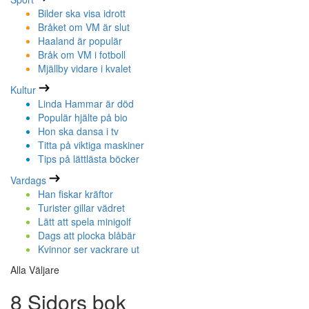
Bilder ska visa idrott
Bråket om VM är slut
Haaland är populär
Bråk om VM i fotboll
Mjällby vidare i kvalet
Kultur
Linda Hammar är död
Populär hjälte på bio
Hon ska dansa i tv
Titta på viktiga maskiner
Tips på lättlästa böcker
Vardags
Han fiskar kräftor
Turister gillar vädret
Lätt att spela minigolf
Dags att plocka blåbär
Kvinnor ser vackrare ut
Alla Väljare
8 Sidors bok