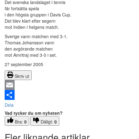
Det svenska landslaget i tennis
får fortsätta spela
i den högsta gruppen i Davis Cup.
Det blev klart efter segern
mot Indien i helgens match.
Sverige vann matchen med 3-1.
Thomas Johansson vann
den avgörande matchen
mot Amritraj med 3-0 i set.
27 september 2005
Skriv ut
Email
Dela
Vad tycker du om nyheten?
Bra:
0
Dåligt:
0
Fler liknande artiklar