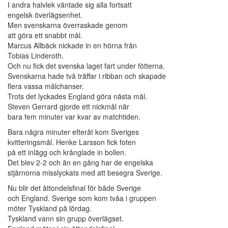
I andra halvlek väntade sig alla fortsatt
engelsk överlägsenhet.
Men svenskarna överraskade genom
att göra ett snabbt mål.
Marcus Allbäck nickade in en hörna från
Tobias Linderoth.
Och nu fick det svenska laget fart under fötterna.
Svenskarna hade två träffar i ribban och skapade
flera vassa målchanser.
Trots det lyckades England göra nästa mål.
Steven Gerrard gjorde ett nickmål när
bara fem minuter var kvar av matchtiden.
Bara några minuter efteråt kom Sveriges
kvitteringsmål. Henke Larsson fick foten
på ett inlägg och krånglade in bollen.
Det blev 2-2 och än en gång har de engelska
stjärnorna misslyckats med att besegra Sverige.
Nu blir det åttondelsfinal för både Sverige
och England. Sverige som kom tvåa i gruppen
möter Tyskland på lördag.
Tyskland vann sin grupp överlägset.