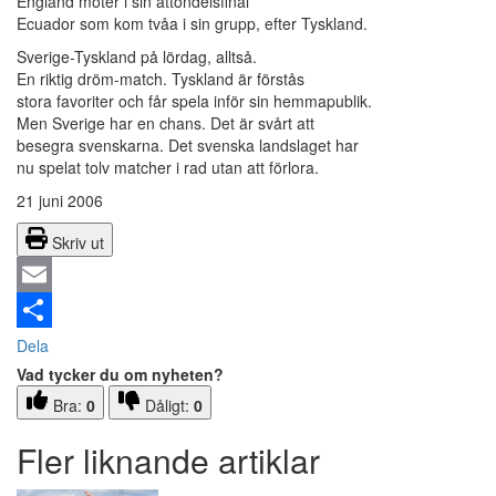
England möter i sin åttondelsfinal
Ecuador som kom tvåa i sin grupp, efter Tyskland.
Sverige-Tyskland på lördag, alltså.
En riktig dröm-match. Tyskland är förstås
stora favoriter och får spela inför sin hemmapublik.
Men Sverige har en chans. Det är svårt att
besegra svenskarna. Det svenska landslaget har
nu spelat tolv matcher i rad utan att förlora.
21 juni 2006
Skriv ut
Email
Dela
Vad tycker du om nyheten?
Bra:
0
Dåligt:
0
Fler liknande artiklar