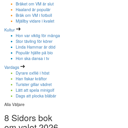
Bråket om VM är slut
Haaland är populär
Bråk om VM i fotboll
Mjällby vidare i kvalet
Kultur
Hon var viktig för många
Stor tävling för körer
Linda Hammar är död
Populär hjälte på bio
Hon ska dansa i tv
Vardags
Dyrare oxfilé i höst
Han fiskar kräftor
Turister gillar vädret
Lätt att spela minigolf
Dags att plocka blåbär
Alla Väljare
8 Sidors bok
om valet 2026