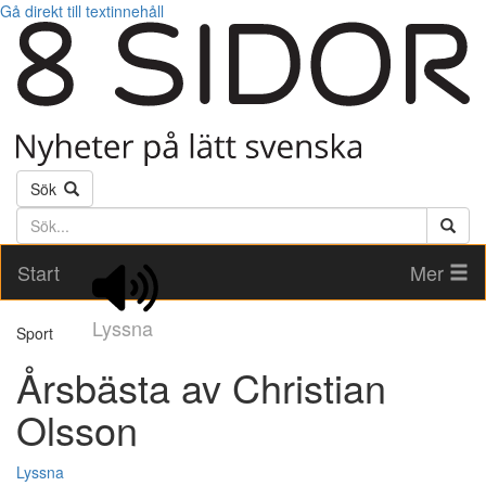
Gå direkt till textinnehåll
Sök
Söktext
Start
Mer
Lyssna
Sport
Årsbästa av Christian
Olsson
Lyssna