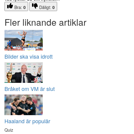
Bra:
0
Dåligt:
0
Fler liknande artiklar
Bilder ska visa idrott
Bråket om VM är slut
Haaland är populär
Quiz