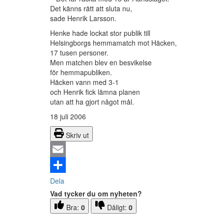
Det känns rätt att sluta nu,
sade Henrik Larsson.
Henke hade lockat stor publik till
Helsingborgs hemmamatch mot Häcken,
17 tusen personer.
Men matchen blev en besvikelse
för hemmapubliken.
Häcken vann med 3-1
och Henrik fick lämna planen
utan att ha gjort något mål.
18 juli 2006
Skriv ut
Email
Dela
Vad tycker du om nyheten?
Bra:
0
Dåligt:
0