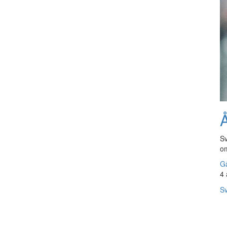
Å
Sv
om
Gå
4 
Sv