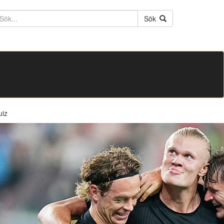
ktext
Sök
uiz