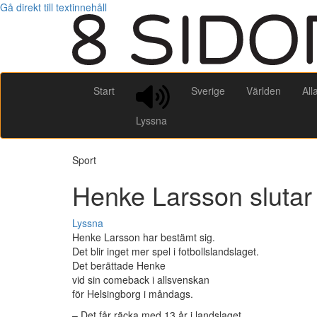
Gå direkt till textinnehåll
Start
Sverige
Världen
All
Lyssna
Sport
Henke Larsson slutar 
Lyssna
Henke Larsson har bestämt sig.
Det blir inget mer spel i fotbollslandslaget.
Det berättade Henke
vid sin comeback i allsvenskan
för Helsingborg i måndags.
– Det får räcka med 13 år i landslaget.