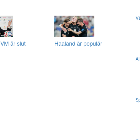
Vä
VM är slut
Haaland är populär
Al
Sp