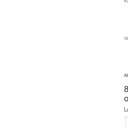
Ku
V
Al
8
L