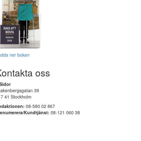
adda ner boken
Kontakta oss
Sidor
rakenbergsgatan 39
17 41 Stockholm
edaktionen:
08-580 02 867
renumerera/Kundtjänst:
08-121 060 38