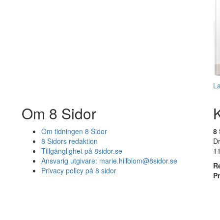
L
Om 8 Sidor
Om tidningen 8 Sidor
8 
8 Sidors redaktion
D
Tillgänglighet på 8sidor.se
1
Ansvarig utgivare:
marie.hillblom@8sidor.se
R
Privacy policy på 8 sidor
P