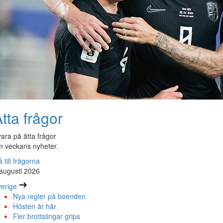
tta frågor
ara på åtta frågor
 veckans nyheter.
 till frågorna
augusti 2026
erige
Nya regler på boenden
Hösten är här
Fler brottslingar grips