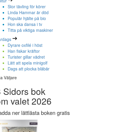
ltur
Stor tävling för körer
Linda Hammar är död
Populär hjälte på bio
Hon ska dansa i tv
Titta på viktiga maskiner
ardags
Dyrare oxfilé i höst
Han fiskar kräftor
Turister gillar vädret
Lätt att spela minigolf
Dags att plocka blåbär
la Väljare
 Sidors bok
om valet 2026
adda ner lättlästa boken gratis