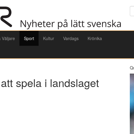
Sö
a Väljare
Sport
Kultur
Vardags
Krönika
Q
att spela i landslaget